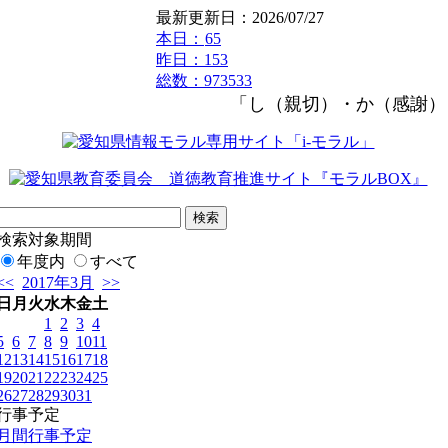
最新更新日：2026/07/27
本日：
65
昨日：153
総数：973533
「し（親切）・か（感謝）・
検索対象期間
年度内
すべて
<<
2017年3月
>>
日
月
火
水
木
金
土
1
2
3
4
5
6
7
8
9
10
11
12
13
14
15
16
17
18
19
20
21
22
23
24
25
26
27
28
29
30
31
行事予定
月間行事予定