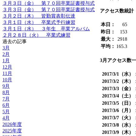
３月３日（金） 第７０回卒業証書授与式
３月３日（金） 第７０回卒業証書授与式
アクセス数統計
３月２日（木） 皆勤賞表彰伝達
３月１日（水） 卒業式予行練習
本日：
65
３月１日（水） ３年生 卒業アルバム
昨日：
153
２月２８日（火） 卒業式練習
最大：
2918
過去の記事
平均：
165.3
3月
2月
3月アクセス数
1月
12月
11月
2017/3/1（水）
10月
2017/3/2（木）
9月
2017/3/3（金）
8月
2017/3/4（土）
7月
2017/3/5（日）
6月
2017/3/6（月）
5月
2017/3/7（火）
4月
2026年度
2017/3/8（水）
2025年度
2017/3/9（木）