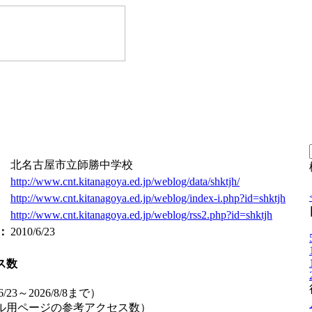
北名古屋市立師勝中学校
http://www.cnt.kitanagoya.ed.jp/weblog/data/shktjh/
：
http://www.cnt.kitanagoya.ed.jp/weblog/index-i.php?id=shktjh
http://www.cnt.kitanagoya.ed.jp/weblog/rss2.php?id=shktjh
：
2010/6/23
ス数
6/23～2026/8/8まで）
イル用ページの参考アクセス数）