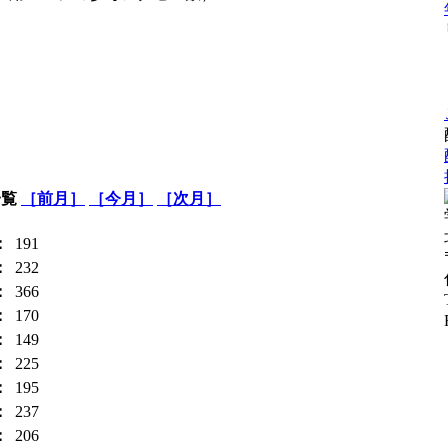
一覧
［前月］
［今月］
［次月］
：
191
：
232
：
366
：
170
：
149
：
225
：
195
：
237
：
206