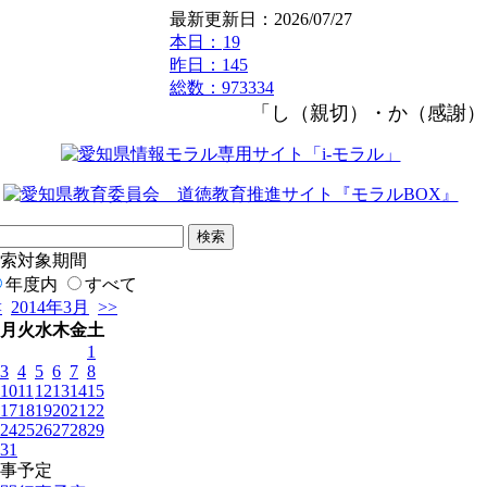
最新更新日：2026/07/27
本日：
19
昨日：145
総数：973334
「し（親切）・か（感謝）
索対象期間
年度内
すべて
<
2014年3月
>>
月
火
水
木
金
土
1
3
4
5
6
7
8
10
11
12
13
14
15
17
18
19
20
21
22
24
25
26
27
28
29
31
事予定