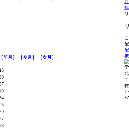
月
年
リ
こ
配
配
携
［前月］
［今月］
［次月］
学
15
北
30
〒
37
住
40
T
F
54
05
79
27
28