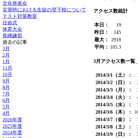
文化発表会
災害時における生徒の登下校について
アクセス数統計
テスト対策教室
任命式
本日：
19
体育大会
昨日：
145
長縄練習
最大：
2918
過去の記事
平均：
165.3
3月
2月
3月アクセス数一覧
1月
11月
10月
2014/3/1（土）：
9月
2014/3/2（日）：
8月
2014/3/3（月）：
7月
2014/3/4（火）：
6月
2014/3/5（水）：
5月
2014/3/6（木）：
1
4月
2014/3/7（金）：
2026年度
2025年度
2014/3/8（土）：
2024年度
2014/3/9（日）：