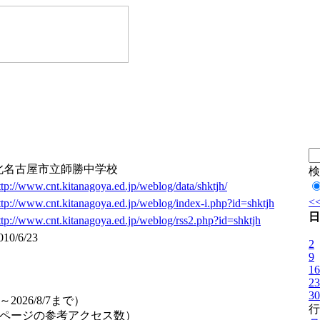
北名古屋市立師勝中学校
検
ttp://www.cnt.kitanagoya.ed.jp/weblog/data/shktjh/
<
ttp://www.cnt.kitanagoya.ed.jp/weblog/index-i.php?id=shktjh
日
ttp://www.cnt.kitanagoya.ed.jp/weblog/rss2.php?id=shktjh
010/6/23
2
9
16
23
30
23～2026/8/7まで）
行
ル用ページの参考アクセス数）