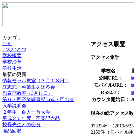
カテゴリ
アクセス履歴
TOP
ごあいさつ
学校概要
アクセス集計
学校沿革
学校生活
学校名：
最新の更新
公開URL：
h
情報モラル教室（３月１８日）
モバイルURL：
h
立志式・卒業生を送る会
RSS2.0：
h
思春期教室（3月11日）
第６７回卒業証書授与式・門出式
カウンタ開始日：
2
入学説明会
２年生 百人一首大会
現在の総アクセス数
平成２５年度 卒業記念品
校長先生との会食
973334件（2010/6/
廃品回収
2150件（モバイ