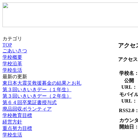
カテゴリ
アクセ
TOP
ごあいさつ
学校概要
アクセス
学校沿革
学校生活
学校名
最新の更新
公開
東日本大震災救援募金の結果とお礼
URL：
第３回いきいきデー（１年生）
モバイ
第３回いきいきデー（２年生）
URL：
第６４回卒業証書授与式
廃品回収ボランティア
RSS2.0
学校教育目標
カウン
経営方針
開始日
重点努力目標
学校生活