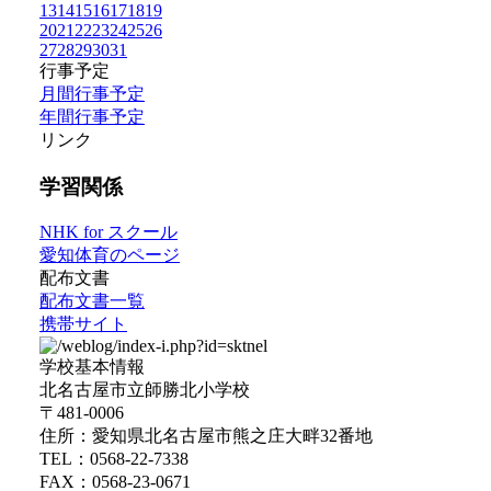
13
14
15
16
17
18
19
20
21
22
23
24
25
26
27
28
29
30
31
行事予定
月間行事予定
年間行事予定
リンク
学習関係
NHK for スクール
愛知体育のページ
配布文書
配布文書一覧
携帯サイト
学校基本情報
北名古屋市立師勝北小学校
〒481-0006
住所：愛知県北名古屋市熊之庄大畔32番地
TEL：0568-22-7338
FAX：0568-23-0671