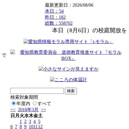
最新更新日：2026/08/06
本日：
54
昨日：182
総数：558702
本日（8月6日）の校庭開放を
）で
検索対象期間
年度内
すべて
<<
2016年3月
>>
日
月
火
水
木
金
土
1
2
3
4
5
6
7
8
9
10
11
12