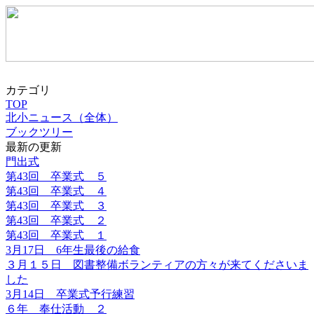
カテゴリ
TOP
北小ニュース（全体）
ブックツリー
最新の更新
門出式
第43回 卒業式 ５
第43回 卒業式 ４
第43回 卒業式 ３
第43回 卒業式 ２
第43回 卒業式 １
3月17日 6年生最後の給食
３月１５日 図書整備ボランティアの方々が来てくださいま
した
3月14日 卒業式予行練習
６年 奉仕活動 ２