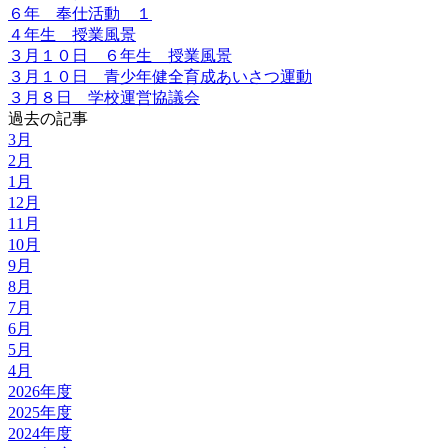
６年 奉仕活動 １
４年生 授業風景
３月１０日 ６年生 授業風景
３月１０日 青少年健全育成あいさつ運動
３月８日 学校運営協議会
過去の記事
3月
2月
1月
12月
11月
10月
9月
8月
7月
6月
5月
4月
2026年度
2025年度
2024年度