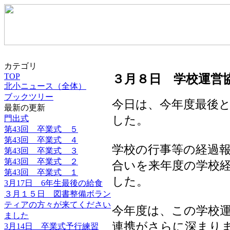
カテゴリ
TOP
３月８日 学校運営
北小ニュース（全体）
ブックツリー
今日は、今年度最後
最新の更新
門出式
した。
第43回 卒業式 ５
第43回 卒業式 ４
学校の行事等の経過
第43回 卒業式 ３
第43回 卒業式 ２
合いを来年度の学校
第43回 卒業式 １
した。
3月17日 6年生最後の給食
３月１５日 図書整備ボラン
ティアの方々が来てください
今年度は、この学校
ました
連携がさらに深まり
3月14日 卒業式予行練習