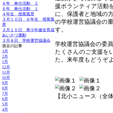
６年 奉仕活動 ２
援ボランティア活動
６年 奉仕活動 １
に、保護者と地域の
４年生 授業風景
３月１０日 ６年生 授業風
の学校運営協議会の
景
す。
３月１０日 青少年健全育成
あいさつ運動
３月８日 学校運営協議会
学校運営協議会の委
過去の記事
たくさんのご支援を
3月
2月
た。来年度もどうぞ
1月
12月
11月
10月
9月
8月
7月
【北小ニュース（全体）】 20
6月
5月
4月