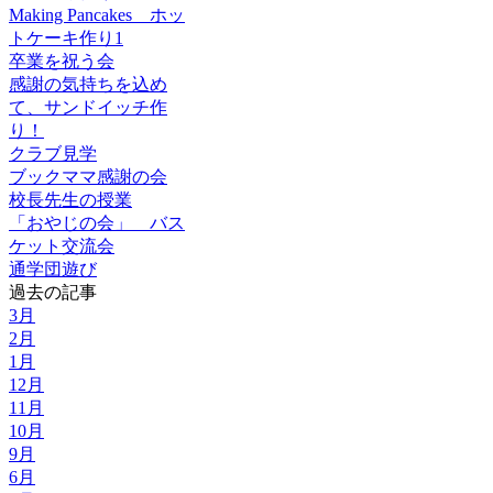
Making Pancakes ホッ
トケーキ作り1
卒業を祝う会
感謝の気持ちを込め
て、サンドイッチ作
り！
クラブ見学
ブックママ感謝の会
校長先生の授業
「おやじの会」 バス
ケット交流会
通学団遊び
過去の記事
3月
2月
1月
12月
11月
10月
9月
6月