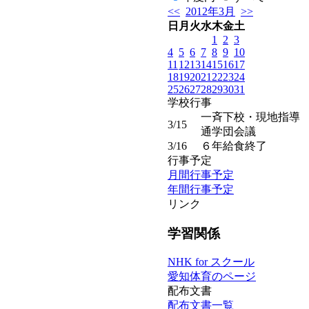
<<
2012年3月
>>
日
月
火
水
木
金
土
1
2
3
4
5
6
7
8
9
10
11
12
13
14
15
16
17
18
19
20
21
22
23
24
25
26
27
28
29
30
31
学校行事
一斉下校・現地指導
3/15
通学団会議
3/16
６年給食終了
行事予定
月間行事予定
年間行事予定
リンク
学習関係
NHK for スクール
愛知体育のページ
配布文書
配布文書一覧