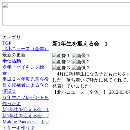
カテゴリ
新1年生を迎える会 1
TOP
北小ニュース（全体）
最新の更新
奉仕活動
６年「バイキング給
食」
4月に新1年生になる子どもたちを
平成２４年度児童会役
した。落ち着いて静かに見てくれて
員立候補者による立会
発表していました。
演説会
【北小ニュース（全体）】 2012-03-07 15
６年生にプレゼントを
作ったよ
新1年生を迎える会 1
新1年生を迎える会 2
Ｍaking Pancakes ホッ
トケーキ作り２