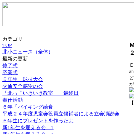
カテゴリ
Ｍ
TOP
北小ニュース（全体）
最新の更新
Ｅv
修了式
an
卒業式
ど
５年生 球技大会
が
交通安全感謝の会
「北っ子いきいき教室」 最終日
奉仕活動
【
６年「バイキング給食」
平成２４年度児童会役員立候補者による立会演説会
６年生にプレゼントを作ったよ
新1年生を迎える会 1