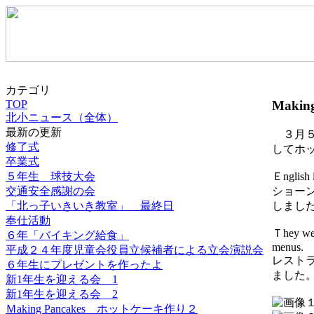
カテゴリ
Maki
TOP
北小ニュース（全体）
最新の更新
３月５
修了式
してホ
卒業式
５年生 球技大会
Ｅnglish i
交通安全感謝の会
ショー
「北っ子いきいき教室」 最終日
しまし
奉仕活動
Ｔhey wer
６年「バイキング給食」
menus.
平成２４年度児童会役員立候補者による立会演説会
レスト
６年生にプレゼントを作ったよ
ました
新1年生を迎える会 1
新1年生を迎える会 2
Ｍaking Pancakes ホットケーキ作り２