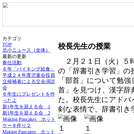
カテゴリ
TOP
校長先生の授業
北小ニュース（全体）
最新の更新
２月２１日（火）５時
奉仕活動
６年「バイキング給食」
の「辞書引き学習」の
平成２４年度児童会役員
「部首」について勉強
立候補者による立会演説
会
首」を見つけ、漢字辞
６年生にプレゼントを作
た。校長先生にアドバ
ったよ
新1年生を迎える会 1
剣な表情で、辞書引き
新1年生を迎える会 2
Ｍaking Pancakes ホット
ケーキ作り２
Making Pancakes ホット