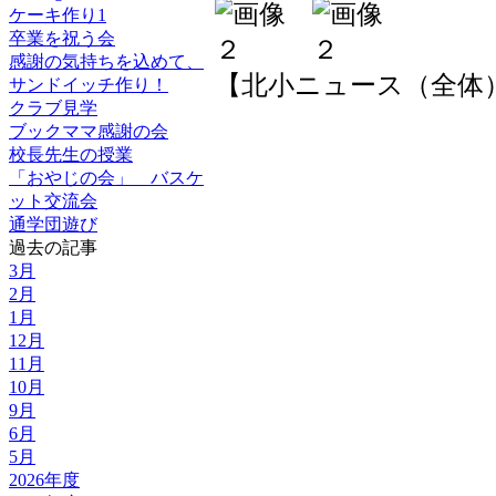
ケーキ作り1
卒業を祝う会
感謝の気持ちを込めて、
【北小ニュース（全体）】 201
サンドイッチ作り！
クラブ見学
ブックママ感謝の会
校長先生の授業
「おやじの会」 バスケ
ット交流会
通学団遊び
過去の記事
3月
2月
1月
12月
11月
10月
9月
6月
5月
2026年度