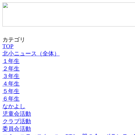
カテゴリ
TOP
北小ニュース（全体）
１年生
２年生
３年生
４年生
５年生
６年生
なかよし
児童会活動
クラブ活動
委員会活動