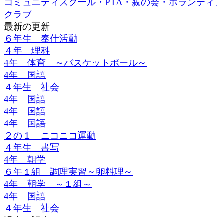
コミュニティスクール・PTA・親の会・ボランティ
クラブ
最新の更新
６年生 奉仕活動
４年 理科
4年 体育 ～バスケットボール～
4年 国語
４年生 社会
4年 国語
4年 国語
4年 国語
２の１ ニコニコ運動
４年生 書写
4年 朝学
６年１組 調理実習～卵料理～
4年 朝学 ～１組～
4年 国語
４年生 社会