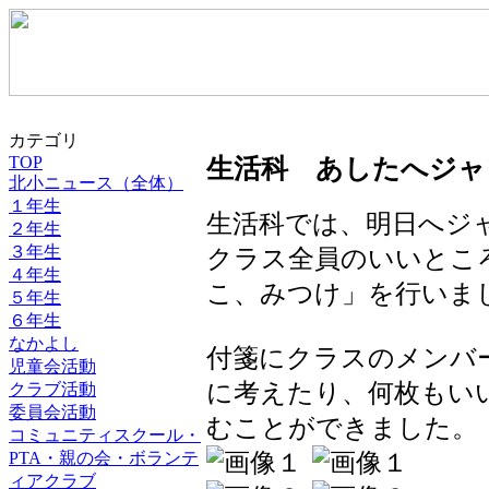
カテゴリ
TOP
生活科 あしたへジャ
北小ニュース（全体）
１年生
生活科では、明日へジ
２年生
３年生
クラス全員のいいとこ
４年生
こ、みつけ」を行いま
５年生
６年生
なかよし
付箋にクラスのメンバ
児童会活動
に考えたり、何枚もい
クラブ活動
委員会活動
むことができました。
コミュニティスクール・
PTA・親の会・ボランテ
ィアクラブ