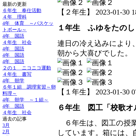
最新の更新
６年生 奉仕活動
【２年生】 2023-01-30 18
４年 理科
4年 体育 ～バスケッ
１年生 ふゆをたのし
トボール～
4年 国語
連日の冷え込みにより
４年生 社会
4年 国語
朝から大喜びでした。
4年 国語
4年 国語
２の１ ニコニコ運動
４年生 書写
4年 朝学
６年１組 調理実習～卵
【１年生】 2023-01-30 07
料理～
4年 朝学 ～１組～
６年生 図工「校歌オ
4年 国語
４年生 社会
過去の記事
６年生は、図工の授業
3月
しています。箱には、
2月