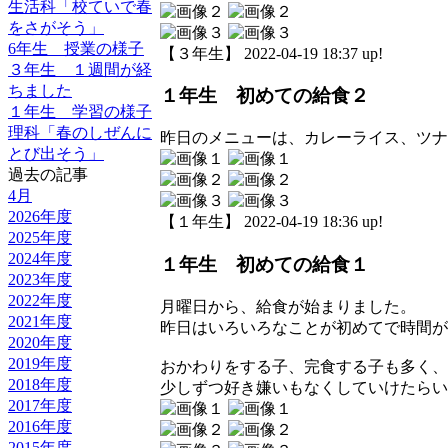
生活科「校ていで春
をさがそう」
6年生 授業の様子
【３年生】 2022-04-19 18:37 up!
３年生 １週間が経
ちました
１年生 初めての給食２
１年生 学習の様子
理科「春のしぜんに
昨日のメニューは、カレーライス、ツナ
とび出そう」
過去の記事
4月
2026年度
【１年生】 2022-04-19 18:36 up!
2025年度
2024年度
１年生 初めての給食１
2023年度
2022年度
月曜日から、給食が始まりました。
2021年度
昨日はいろいろなことが初めてで時間が
2020年度
2019年度
おかわりをする子、完食する子も多く、
2018年度
少しずつ好き嫌いもなくしていけたらい
2017年度
2016年度
2015年度