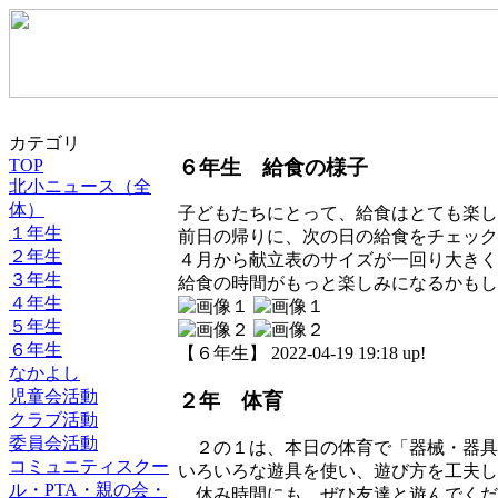
カテゴリ
６年生 給食の様子
TOP
北小ニュース（全
体）
子どもたちにとって、給食はとても楽し
１年生
前日の帰りに、次の日の給食をチェック
２年生
４月から献立表のサイズが一回り大きく
３年生
給食の時間がもっと楽しみになるかもし
４年生
５年生
６年生
【６年生】 2022-04-19 19:18 up!
なかよし
児童会活動
２年 体育
クラブ活動
委員会活動
２の１は、本日の体育で「器械・器具
コミュニティスクー
いろいろな遊具を使い、遊び方を工夫し
ル・PTA・親の会・
休み時間にも、ぜひ友達と遊んでくだ