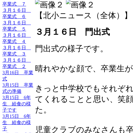
卒業式 ７
３月１６日
【北小ニュース（全体）】 2017-
卒業式 ６
３月１６日
卒業式 ５
３月１６日 門出式
３月１６日
卒業式 ４
門出式の様子です。
３月１６日
卒業式 ３
３月１６日
卒業式 ２
晴れやかな顔で、卒業生
3月16日 卒業
式
3月15日 卒業
きっと中学校でもそれぞ
式の準備
てくれることと思い、笑
3月15日 6年
生 給食の様
た。
子です
3月15日 6年
生 給食の様
児童クラブのみなさんも
子