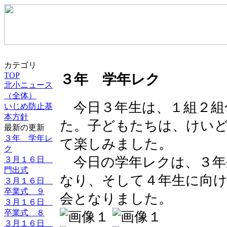
カテゴリ
TOP
３年 学年レク
北小ニュース
（全体）
今日３年生は、１組２組
いじめ防止基
本方針
た。子どもたちは、けい
最新の更新
３年 学年レ
て楽しみました。
ク
今日の学年レクは、３年
３月１６日
門出式
なり、そして４年生に向
３月１６日
卒業式 ９
会となりました。
３月１６日
卒業式 ８
３月１６日