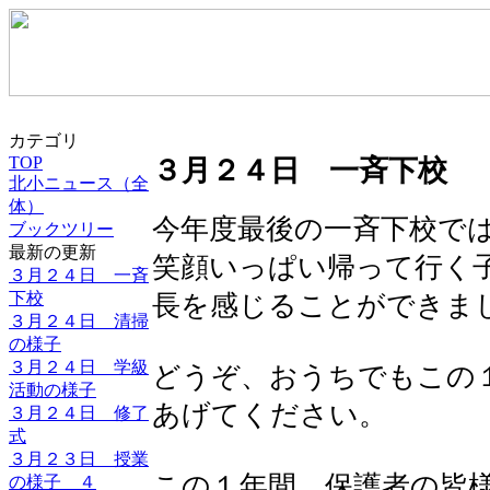
カテゴリ
TOP
３月２４日 一斉下校
北小ニュース（全
体）
今年度最後の一斉下校で
ブックツリー
最新の更新
笑顔いっぱい帰って行く
３月２４日 一斉
下校
長を感じることができま
３月２４日 清掃
の様子
３月２４日 学級
どうぞ、おうちでもこの
活動の様子
あげてください。
３月２４日 修了
式
３月２３日 授業
この１年間、保護者の皆
の様子 ４