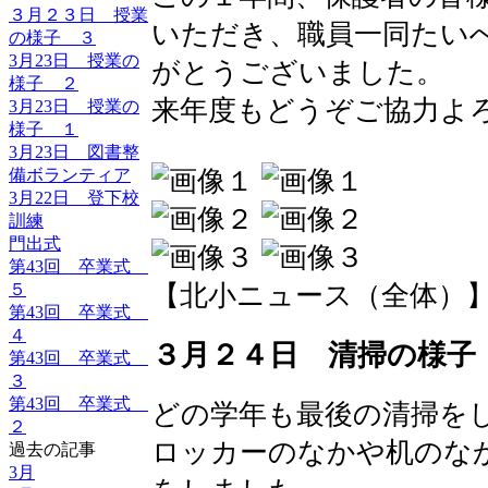
３月２３日 授業
いただき、職員一同たい
の様子 ３
3月23日 授業の
がとうございました。
様子 ２
来年度もどうぞご協力よ
3月23日 授業の
様子 １
3月23日 図書整
備ボランティア
3月22日 登下校
訓練
門出式
第43回 卒業式
５
【北小ニュース（全体）】 2016-
第43回 卒業式
４
３月２４日 清掃の様子
第43回 卒業式
３
第43回 卒業式
どの学年も最後の清掃を
２
ロッカーのなかや机のな
過去の記事
3月