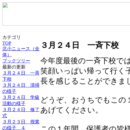
カテゴリ
TOP
３月２４日 一斉下校
北小ニュース（全
体）
今年度最後の一斉下校で
ブックツリー
最新の更新
笑顔いっぱい帰って行く
３月２４日 一斉
下校
長を感じることができま
３月２４日 清掃
の様子
３月２４日 学級
どうぞ、おうちでもこの
活動の様子
あげてください。
３月２４日 修了
式
３月２３日 授業
この１年間、保護者の皆
の様子 ４