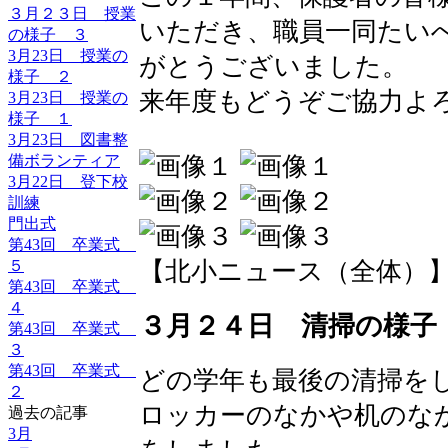
３月２３日 授業
いただき、職員一同たい
の様子 ３
3月23日 授業の
がとうございました。
様子 ２
来年度もどうぞご協力よ
3月23日 授業の
様子 １
3月23日 図書整
備ボランティア
3月22日 登下校
訓練
門出式
第43回 卒業式
５
【北小ニュース（全体）】 2016-
第43回 卒業式
４
３月２４日 清掃の様子
第43回 卒業式
３
第43回 卒業式
どの学年も最後の清掃を
２
ロッカーのなかや机のな
過去の記事
3月