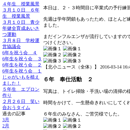
４年生 授業風景
本日は、２・３時間目に卒業式の予行練
３月１０日 ６年
生 授業風景
先週は学年閉鎖もあったため、ほとんど
３月１０日 青少
ました。
年健全育成あいさ
つ運動
まだインフルエンザが流行していますの
３月８日 学校運
つけください。
営協議会
6年を祝う会 ４
6年生を祝う会 ３
6年生を祝う会 ２
【北小ニュース（全体）】 2016-03-14 16:42
6年生を祝う会 １
じゃがいもを植え
６年 奉仕活動 ２
ました！
５年生 エプロン
写真は、トイレ掃除・手洗い場の清掃の
作り
２月２６日 笑い
時間をかけて、一生懸命きれいにしてく
合おうタイム
過去の記事
６年生のみなさん、ご苦労様でした。
3月
2月