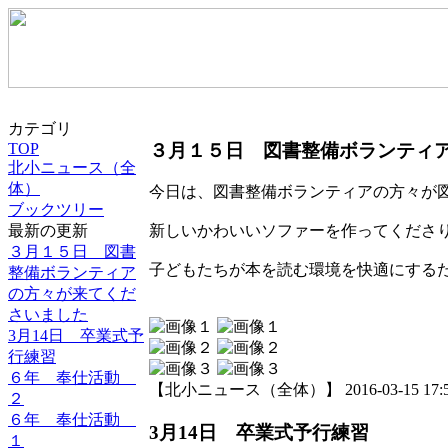
カテゴリ
３月１５日 図書整備ボランティ
TOP
北小ニュース（全
体）
今日は、図書整備ボランティアの方々が
ブックツリー
最新の更新
新しいかわいいソファーを作ってくださ
３月１５日 図書
子どもたちが本を読む環境を快適にする
整備ボランティア
の方々が来てくだ
さいました
3月14日 卒業式予
行練習
６年 奉仕活動
【北小ニュース（全体）】 2016-03-15 17:51
２
６年 奉仕活動
3月14日 卒業式予行練習
１