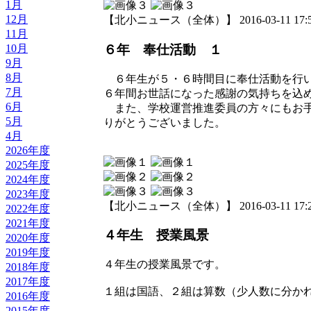
1月
12月
【北小ニュース（全体）】 2016-03-11 17:50
11月
10月
６年 奉仕活動 １
9月
8月
６年生が５・６時間目に奉仕活動を行
7月
６年間お世話になった感謝の気持ちを込
6月
また、学校運営推進委員の方々にもお手
5月
りがとうございました。
4月
2026年度
2025年度
2024年度
2023年度
【北小ニュース（全体）】 2016-03-11 17:29
2022年度
2021年度
４年生 授業風景
2020年度
2019年度
４年生の授業風景です。
2018年度
2017年度
１組は国語、２組は算数（少人数に分か
2016年度
2015年度