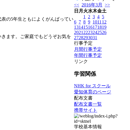
<<
2016年3月
>>
日
月
火
水
木
金
土
1
2
3
4
5
表の5年生ともによくがんばってい
6
7
8
9
10
11
12
13
14
15
16
17
18
19
20
21
22
23
24
25
26
いきます。ご家庭でもどうぞお気を
27
28
29
30
31
行事予定
月間行事予定
年間行事予定
リンク
学習関係
NHK for スクール
愛知体育のページ
配布文書
配布文書一覧
携帯サイト
学校基本情報