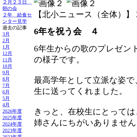
２月２３日
朝の会
【北小ニュース（全体）】 2016-0
２年 給食セ
ンター見学
過去の記事
6年を祝う会 ４
3月
2月
6年生からの歌のプレゼン
1月
12月
の様子です。
11月
10月
9月
最高学年として立派な姿で
8月
7月
生に送ってくれました。
6月
5月
4月
きっと、在校生にとっては
2026年度
2025年度
姉さんにちがいありません
2024年度
2023年度
2022年度