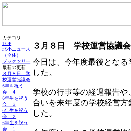
カテゴリ
TOP
３月８日 学校運営協議会
北小ニュース
（全体）
今日は、今年度最後となる
ブックツリー
最新の更新
した。
３月８日 学
校運営協議会
6年を祝う
学校の行事等の経過報告や
会 ４
6年生を祝う
合いを来年度の学校経営方
会 ３
6年生を祝う
した。
会 ２
6年生を祝う
会 １