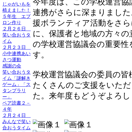
今年度は、この学校運営協
じゃがいもを
植えました！
連携がさらに深まりました
５年生 エプ
援ボランティア活動をさら
ロン作り
２月２６日
に、保護者と地域の方々の
笑い合おうタ
イム
の学校運営協議会の重要性
２月２３日
す。
小中連携あい
さつ運動
感謝の会
笑い合おうタ
学校運営協議会の委員の皆
イム「謎解き
たくさんのご支援をいただ
ゲーム」「ス
タンプラリ
た。来年度もどうぞよろし
ー」
ペア読書２－
４年
２月２４日
みんなで笑い
合おうタイム