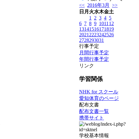
<<
2016年3月
>>
日
月
火
水
木
金
土
1
2
3
4
5
6
7
8
9
10
11
12
13
14
15
16
17
18
19
20
21
22
23
24
25
26
27
28
29
30
31
行事予定
月間行事予定
年間行事予定
リンク
学習関係
NHK for スクール
愛知体育のページ
配布文書
配布文書一覧
携帯サイト
。
学校基本情報