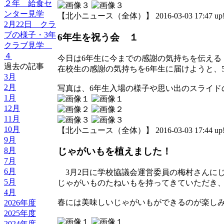
２年 給食セ
ンター見学
【北小ニュース（全体）】 2016-03-03 17:47 up
2月22日 クラ
ブの様子・3年
6年生を祝う会 １
クラブ見学
４
今日は6年生に今までの感謝の気持ちを伝える
過去の記事
在校生の感謝の気持ちを6年生に届けようと、
3月
2月
写真は、6年生入場の様子や思い出のスライド
1月
12月
11月
10月
【北小ニュース（全体）】 2016-03-03 17:44 up
9月
8月
じゃがいもを植えました！
7月
6月
3月2日に学校協議会運営委員の梅村さんに
5月
じゃがいものたねいもを持ってきていただき、
4月
春には美味しいじゃがいもができるのが楽し
2026年度
2025年度
2024年度