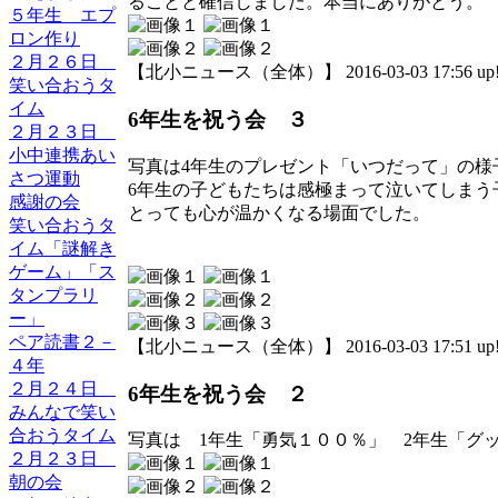
ることと確信しました。本当にありがとう。
５年生 エプ
ロン作り
２月２６日
【北小ニュース（全体）】 2016-03-03 17:56 up
笑い合おうタ
イム
6年生を祝う会 ３
２月２３日
小中連携あい
写真は4年生のプレゼント「いつだって」の様
さつ運動
6年生の子どもたちは感極まって泣いてしまう
感謝の会
とっても心が温かくなる場面でした。
笑い合おうタ
イム「謎解き
ゲーム」「ス
タンプラリ
ー」
ペア読書２－
【北小ニュース（全体）】 2016-03-03 17:51 up
４年
２月２４日
6年生を祝う会 ２
みんなで笑い
合おうタイム
写真は 1年生「勇気１００％」 2年生「グ
２月２３日
朝の会