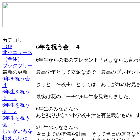
カテゴリ
6年を祝う会 ４
TOP
北小ニュース
（全体）
6年生からの歌のプレゼント「さよならは言わ
ブックツリー
最新の更新
最高学年として立派な姿で、最高のプレゼン
6年を祝う会
きっと、在校生にとっては、あこがれのお兄
４
6年生を祝う
最後は花のアーチで6年生を見送りました。
会 ３
6年生を祝う
6年生のみなさんへ
会 ２
あと残り少ない小学校生活を有意義なものに
6年生を祝う
会 １
5年生のみなさんへ
じゃがいもを
今日までの準備や計画、そして当日の運営な
植えました！