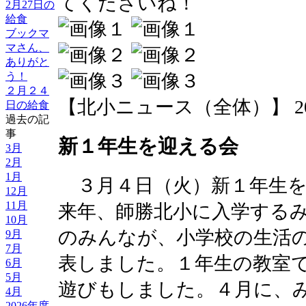
てくださいね！
2月27日の
給食
ブックマ
マさん、
ありがと
う！
２月２４
【北小ニュース（全体）】 2014-03
日の給食
過去の記
事
新１年生を迎える会
3月
2月
1月
３月４日（火）新１年生を
12月
11月
来年、師勝北小に入学する
10月
のみんなが、小学校の生活
9月
7月
表しました。１年生の教室
6月
5月
遊びもしました。４月に、
4月
2026年度