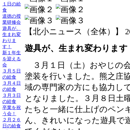
１日の給
食
道徳の授
業研修会
遊具が、
【北小ニュース（全体）】 2014-03
生まれ変
わりま
遊具が、生まれ変わります
す！
新１年生
を迎える
３月１日（土）おやじの会
会
３月５日
塗装を行いました。熊之庄
の給食
３月４日
域の専門家の方にも協力し
の給食
３月３日
となりました。３月８日土
の給食
たちと一緒に仕上げのペン
卒業を祝
う会！
ん、きれいになった遊具で
２月２６
日の給食