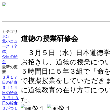
カテゴリ
TOP
道徳の授業研修会
北小ニュ
ース（全
３月５日（水）日本道徳学
体）
今日の給
お招きし、道徳の授業につ
食
最新の更
５時間目に５年３組で「命
新
３月１７
で模擬授業をしていただき
日の給食
３月１４
に道徳教育の在り方等につ
日の給食
た。
３ 月１３
日の給食
３がつ１