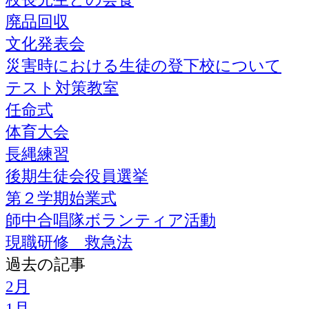
廃品回収
文化発表会
災害時における生徒の登下校について
テスト対策教室
任命式
体育大会
長縄練習
後期生徒会役員選挙
第２学期始業式
師中合唱隊ボランティア活動
現職研修 救急法
過去の記事
2月
1月