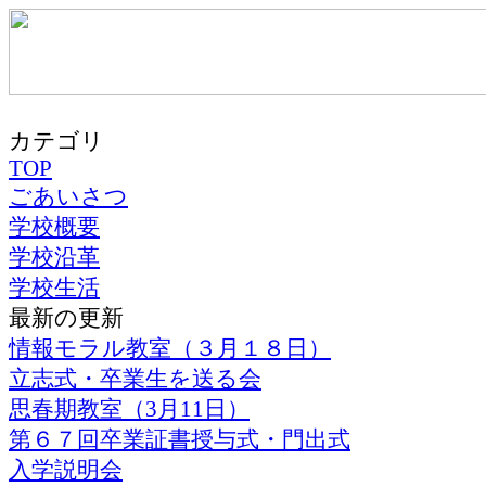
カテゴリ
TOP
ごあいさつ
学校概要
学校沿革
学校生活
最新の更新
情報モラル教室（３月１８日）
立志式・卒業生を送る会
思春期教室（3月11日）
第６７回卒業証書授与式・門出式
入学説明会