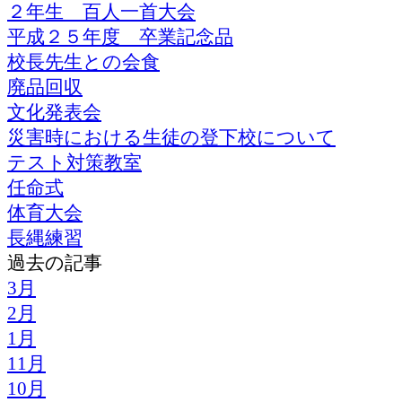
２年生 百人一首大会
平成２５年度 卒業記念品
校長先生との会食
廃品回収
文化発表会
災害時における生徒の登下校について
テスト対策教室
任命式
体育大会
長縄練習
過去の記事
3月
2月
1月
11月
10月