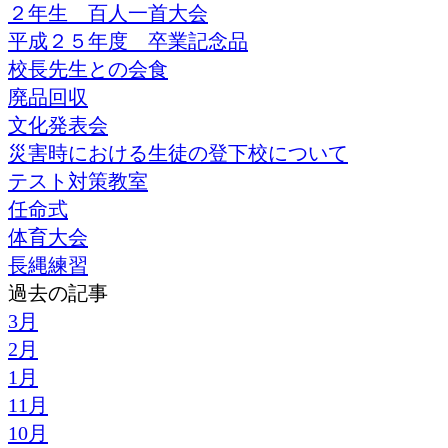
２年生 百人一首大会
平成２５年度 卒業記念品
校長先生との会食
廃品回収
文化発表会
災害時における生徒の登下校について
テスト対策教室
任命式
体育大会
長縄練習
過去の記事
3月
2月
1月
11月
10月