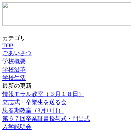
カテゴリ
TOP
ごあいさつ
学校概要
学校沿革
学校生活
最新の更新
情報モラル教室（３月１８日）
立志式・卒業生を送る会
思春期教室（3月11日）
第６７回卒業証書授与式・門出式
入学説明会