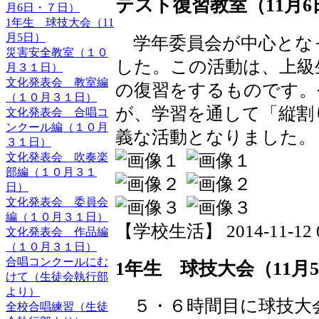
テスト復習教室（11月
月6日・７日）
1年生 球技大会（11
月5日）
学年委員会が中心とな
災害安全教室（１０
した。この活動は、上級
月３１日）
文化発表会 教室編
の復習をするものです。
（１０月３１日）
が、学習を通して「縦割
文化発表会 合唱コ
ンクール編（１０月
義な活動となりました。
３１日）
文化発表会 吹奏楽
部編（１０月３１
日）
文化発表会 委員会
編（１０月３１日）
【学校生活】 2014-11-12 09
文化発表会 作品編
（１０月３１日）
合唱コンクールにむ
1年生 球技大会（11月
けて（生徒会執行部
より）
５・６時間目に球技大
全校合唱練習（生徒