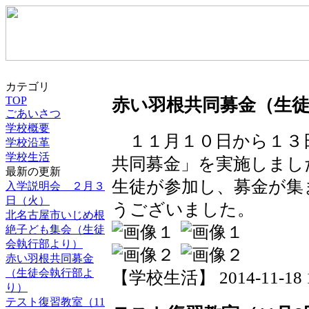
カテゴリ
TOP
赤い羽根共同募金（生
ごあいさつ
学校概要
１１月１０日から１３
学校沿革
学校生活
共同募金」を実施しまし
最新の更新
生徒が参加し、募金が集
入学説明会 ２月３
日（火）
うございました。
北名古屋市いじめ根
絶子ども集会（生徒
会執行部より）
赤い羽根共同募金
（生徒会執行部よ
【学校生活】 2014-11-18 18
り）
テスト復習教室（11