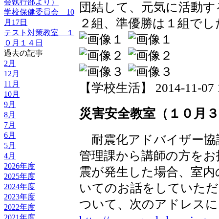
会執行部より）
団結して、元気に活動す
学校保健委員会 10
２組、準優勝は１組でし
月17日
テスト対策教室 １
０月１４日
過去の記事
2月
12月
11月
【学校生活】 2014-11-07 16
10月
9月
災害安全教室（１０月３
8月
7月
6月
耐震化アドバイザー協
5月
管理課から講師の方をお
4月
2026年度
震が発生した場合、室内
2025年度
いてのお話をしていただ
2024年度
2023年度
ついて、次のアドレスに
2022年度
2021年度