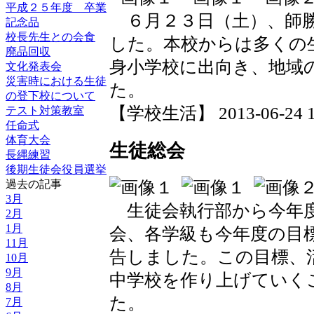
平成２５年度 卒業
６月２３日（土）、師勝
記念品
校長先生との会食
した。本校からは多くの
廃品回収
身小学校に出向き、地域
文化発表会
災害時における生徒
た。
の登下校について
【学校生活】 2013-06-24 17
テスト対策教室
任命式
体育大会
生徒総会
長縄練習
後期生徒会役員選挙
過去の記事
3月
生徒会執行部から今年度
2月
1月
会、各学級も今年度の目
11月
告しました。この目標、
10月
9月
中学校を作り上げていく
8月
た。
7月