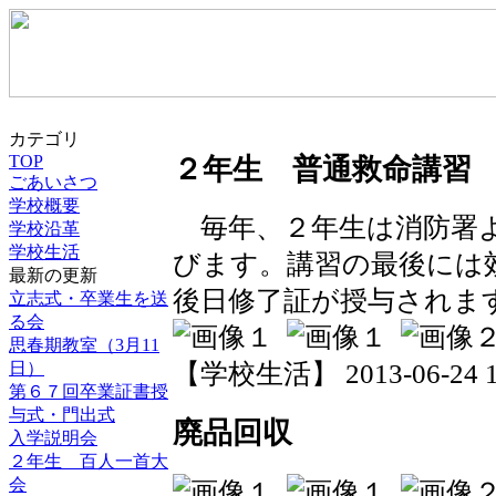
カテゴリ
TOP
２年生 普通救命講習
ごあいさつ
学校概要
毎年、２年生は消防署よ
学校沿革
学校生活
びます。講習の最後には
最新の更新
後日修了証が授与されま
立志式・卒業生を送
る会
思春期教室（3月11
日）
【学校生活】 2013-06-24 17
第６７回卒業証書授
与式・門出式
廃品回収
入学説明会
２年生 百人一首大
会