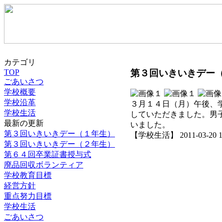
カテゴリ
第３回いきいきデー
TOP
ごあいさつ
学校概要
学校沿革
３月１４日（月）午後、
学校生活
していただきました。男
最新の更新
いました。
第３回いきいきデー（１年生）
【学校生活】 2011-03-20 15
第３回いきいきデー（２年生）
第６４回卒業証書授与式
廃品回収ボランティア
学校教育目標
経営方針
重点努力目標
学校生活
ごあいさつ