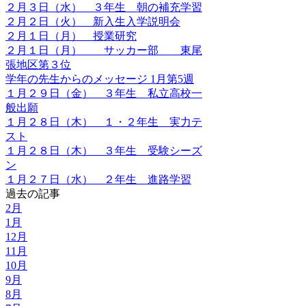
２月３日（水） ３年生 朝の補充学習
２月２日（火） 新入生入学説明会
２月１日（月） 授業研究
２月１日（月） サッカー部 東尾
張地区第３位
学年の先生からのメッセージ 1月第5週
１月２９日（金） ３年生 私立高校一
般出願
１月２８日（木） １・２年生 実力テ
スト
１月２８日（木） ３年生 受験シーズ
ン
１月２７日（水） ２年生 進路学習
過去の記事
2月
1月
12月
11月
10月
9月
8月