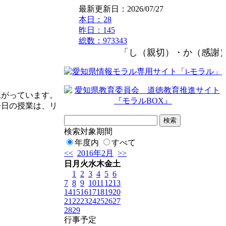
最新更新日：2026/07/27
本日：
28
昨日：145
総数：973343
「し（親切）・か（感謝）
がっています。
日の授業は、リ
検索対象期間
年度内
すべて
<<
2016年2月
>>
日
月
火
水
木
金
土
1
2
3
4
5
6
7
8
9
10
11
12
13
14
15
16
17
18
19
20
21
22
23
24
25
26
27
28
29
行事予定