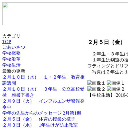
カテゴリ
２月５日（金）
TOP
ごあいさつ
学校概要
２年生・３年生は
学校沿革
１年生は剣道の授
学校生活
フティングとドリ
最新の更新
写真は２年生と１
２月１０日（水） １・２年生 教育相
談週間
２月１０日（水） ３年生 公立高校受
検 願書下書き
【学校生活】 2016-02-0
２月９日（火） インフルエンザ警報発
令中
学年の先生からのメッセージ 2月第1週
２月５日（金） 体育の授業の様子
２月３日（水） 1年生けが防止教室