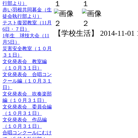
行部より）
赤い羽根共同募金（生
徒会執行部より）
テスト復習教室（11月
6日・７日）
【学校生活】 2014-11-01 13
1年生 球技大会（11
月5日）
災害安全教室（１０月
３１日）
文化発表会 教室編
（１０月３１日）
文化発表会 合唱コン
クール編（１０月３１
日）
文化発表会 吹奏楽部
編（１０月３１日）
文化発表会 委員会編
（１０月３１日）
文化発表会 作品編
（１０月３１日）
合唱コンクールにむけ