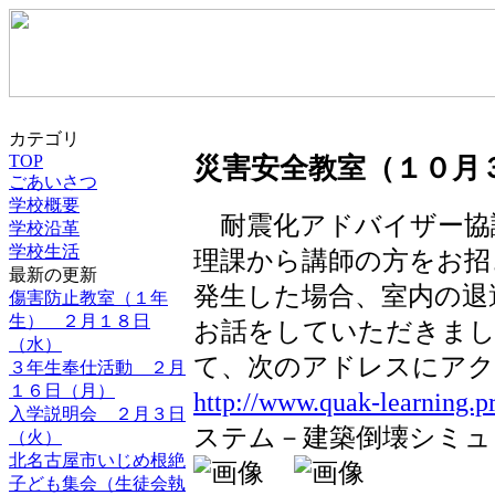
カテゴリ
TOP
災害安全教室（１０月
ごあいさつ
学校概要
耐震化アドバイザー協
学校沿革
学校生活
理課から講師の方をお招
最新の更新
発生した場合、室内の退
傷害防止教室（１年
生） ２月１８日
お話をしていただきまし
（水）
て、次のアドレスにア
３年生奉仕活動 ２月
１６日（月）
http://www.quak-learning.pre
入学説明会 ２月３日
ステム－建築倒壊シミュ
（火）
北名古屋市いじめ根絶
子ども集会（生徒会執