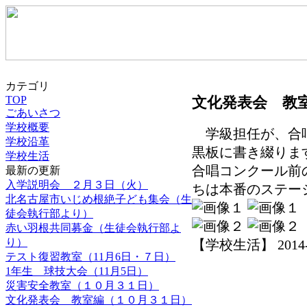
カテゴリ
TOP
文化発表会 教
ごあいさつ
学校概要
学級担任が、合唱
学校沿革
黒板に書き綴りま
学校生活
合唱コンクール前
最新の更新
入学説明会 ２月３日（火）
ちは本番のステー
北名古屋市いじめ根絶子ども集会（生
徒会執行部より）
赤い羽根共同募金（生徒会執行部よ
り）
【学校生活】 2014-11-
テスト復習教室（11月6日・７日）
1年生 球技大会（11月5日）
災害安全教室（１０月３１日）
文化発表会 教室編（１０月３１日）