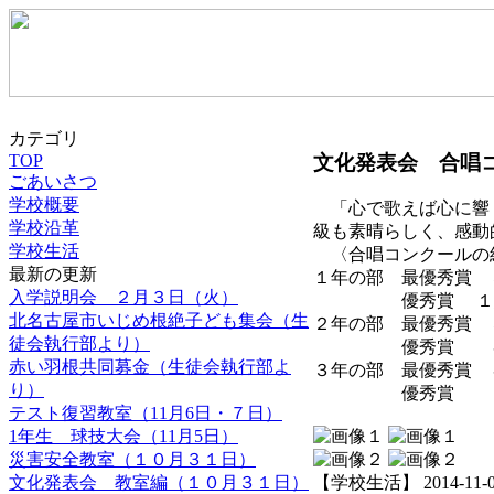
カテゴリ
文化発表会 合唱
TOP
ごあいさつ
学校概要
「心で歌えば心に響く
学校沿革
級も素晴らしく、感動
学校生活
〈合唱コンクールの
最新の更新
１年の部 最優秀賞 
入学説明会 ２月３日（火）
優秀賞 １組 
北名古屋市いじめ根絶子ども集会（生
２年の部 最優秀賞 
徒会執行部より）
優秀賞 ４組 
赤い羽根共同募金（生徒会執行部よ
３年の部 最優秀賞 
り）
優秀賞 １組 
テスト復習教室（11月6日・７日）
1年生 球技大会（11月5日）
災害安全教室（１０月３１日）
文化発表会 教室編（１０月３１日）
【学校生活】 2014-11-01 