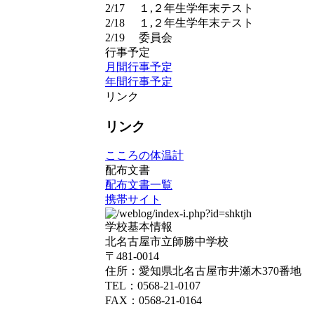
2/17
１,２年生学年末テスト
2/18
１,２年生学年末テスト
2/19
委員会
行事予定
月間行事予定
年間行事予定
リンク
リンク
こころの体温計
配布文書
配布文書一覧
携帯サイト
学校基本情報
北名古屋市立師勝中学校
〒481-0014
住所：愛知県北名古屋市井瀬木370番地
TEL：0568-21-0107
FAX：0568-21-0164