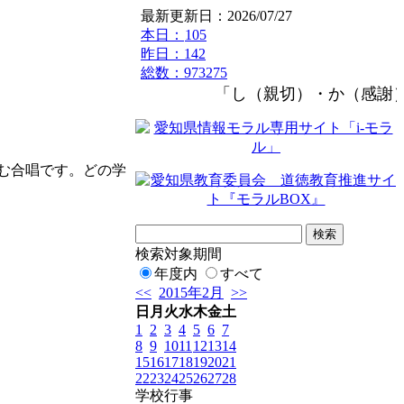
最新更新日：2026/07/27
本日：
105
昨日：142
総数：973275
「し（親切）・か（感謝）
む合唱です。どの学
検索対象期間
年度内
すべて
<<
2015年2月
>>
日
月
火
水
木
金
土
1
2
3
4
5
6
7
8
9
10
11
12
13
14
15
16
17
18
19
20
21
22
23
24
25
26
27
28
学校行事