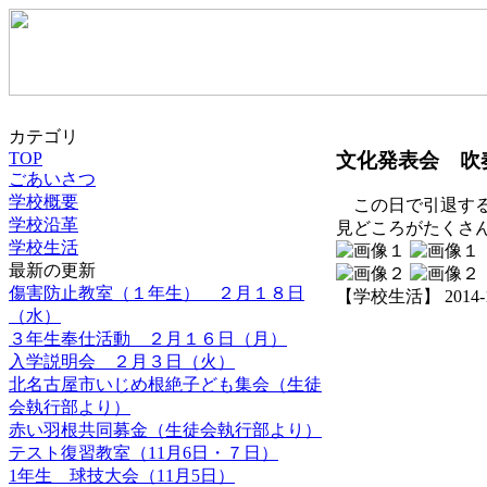
カテゴリ
文化発表会 吹
TOP
ごあいさつ
学校概要
この日で引退する
学校沿革
見どころがたくさ
学校生活
最新の更新
傷害防止教室（１年生） ２月１８日
【学校生活】 2014-11-
（水）
３年生奉仕活動 ２月１６日（月）
入学説明会 ２月３日（火）
北名古屋市いじめ根絶子ども集会（生徒
会執行部より）
赤い羽根共同募金（生徒会執行部より）
テスト復習教室（11月6日・７日）
1年生 球技大会（11月5日）