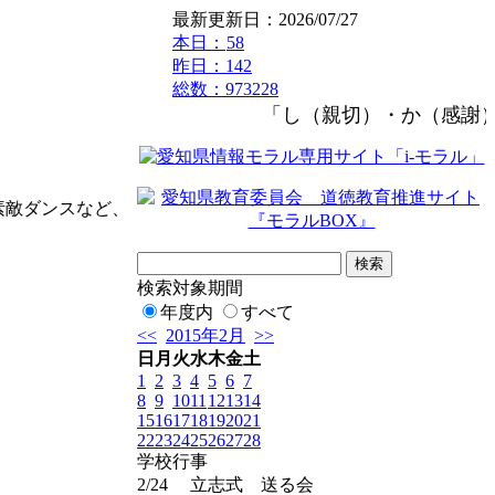
最新更新日：2026/07/27
本日：
58
昨日：142
総数：973228
「し（親切）・か（感謝）
素敵ダンスなど、
検索対象期間
年度内
すべて
<<
2015年2月
>>
日
月
火
水
木
金
土
1
2
3
4
5
6
7
8
9
10
11
12
13
14
15
16
17
18
19
20
21
22
23
24
25
26
27
28
学校行事
2/24
立志式 送る会