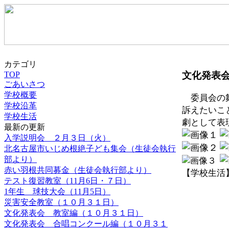
カテゴリ
文化発表
TOP
ごあいさつ
学校概要
委員会の舞
学校沿革
訴えたいこ
学校生活
劇として表
最新の更新
入学説明会 ２月３日（火）
北名古屋市いじめ根絶子ども集会（生徒会執行
部より）
赤い羽根共同募金（生徒会執行部より）
【学校生活】 20
テスト復習教室（11月6日・７日）
1年生 球技大会（11月5日）
災害安全教室（１０月３１日）
文化発表会 教室編（１０月３１日）
文化発表会 合唱コンクール編（１０月３１