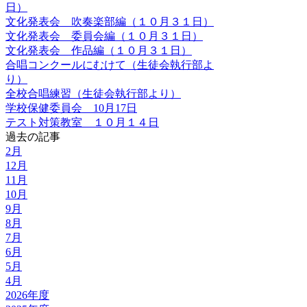
日）
文化発表会 吹奏楽部編（１０月３１日）
文化発表会 委員会編（１０月３１日）
文化発表会 作品編（１０月３１日）
合唱コンクールにむけて（生徒会執行部よ
り）
全校合唱練習（生徒会執行部より）
学校保健委員会 10月17日
テスト対策教室 １０月１４日
過去の記事
2月
12月
11月
10月
9月
8月
7月
6月
5月
4月
2026年度