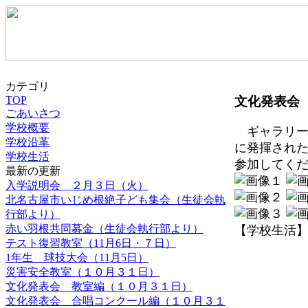
カテゴリ
文化発表会
TOP
ごあいさつ
学校概要
ギャラリー
学校沿革
に発揮され
学校生活
参加してく
最新の更新
入学説明会 ２月３日（火）
北名古屋市いじめ根絶子ども集会（生徒会執
行部より）
赤い羽根共同募金（生徒会執行部より）
【学校生活】 201
テスト復習教室（11月6日・７日）
1年生 球技大会（11月5日）
災害安全教室（１０月３１日）
文化発表会 教室編（１０月３１日）
文化発表会 合唱コンクール編（１０月３１