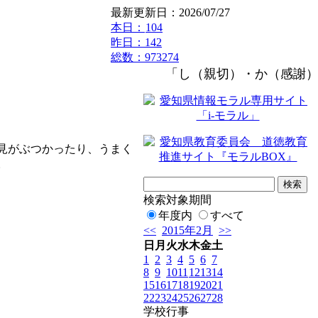
最新更新日：2026/07/27
本日：
104
昨日：142
総数：973274
「し（親切）・か（感謝）
見がぶつかったり、うまく
。
検索対象期間
年度内
すべて
<<
2015年2月
>>
日
月
火
水
木
金
土
1
2
3
4
5
6
7
8
9
10
11
12
13
14
15
16
17
18
19
20
21
22
23
24
25
26
27
28
学校行事