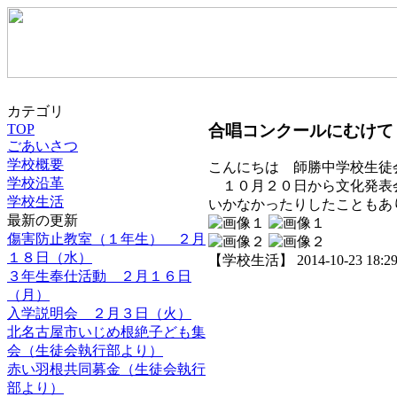
カテゴリ
合唱コンクールにむけて
TOP
ごあいさつ
学校概要
こんにちは 師勝中学校生徒
学校沿革
１０月２０日から文化発表会
学校生活
いかなかったりしたこともあ
最新の更新
傷害防止教室（１年生） ２月
１８日（水）
【学校生活】 2014-10-23 18:29 
３年生奉仕活動 ２月１６日
（月）
入学説明会 ２月３日（火）
北名古屋市いじめ根絶子ども集
会（生徒会執行部より）
赤い羽根共同募金（生徒会執行
部より）