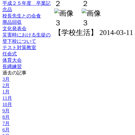
平成２５年度 卒業記
念品
校長先生との会食
廃品回収
文化発表会
【学校生活】 2014-03-11 20
災害時における生徒の
登下校について
テスト対策教室
任命式
体育大会
長縄練習
過去の記事
3月
2月
1月
11月
10月
9月
8月
7月
6月