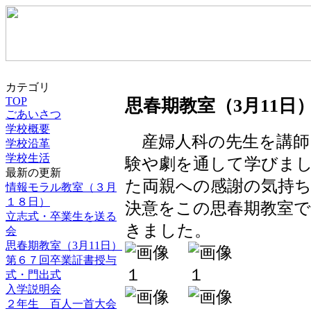
カテゴリ
TOP
思春期教室（3月11日
ごあいさつ
学校概要
産婦人科の先生を講師
学校沿革
学校生活
験や劇を通して学びま
最新の更新
た両親への感謝の気持
情報モラル教室（３月
１８日）
決意をこの思春期教室
立志式・卒業生を送る
きました。
会
思春期教室（3月11日）
第６７回卒業証書授与
式・門出式
入学説明会
２年生 百人一首大会