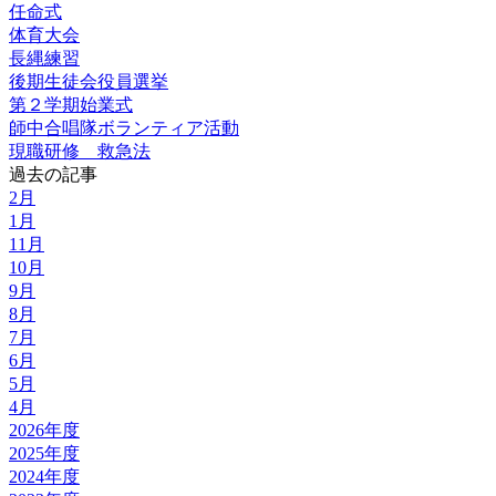
任命式
体育大会
長縄練習
後期生徒会役員選挙
第２学期始業式
師中合唱隊ボランティア活動
現職研修 救急法
過去の記事
2月
1月
11月
10月
9月
8月
7月
6月
5月
4月
2026年度
2025年度
2024年度