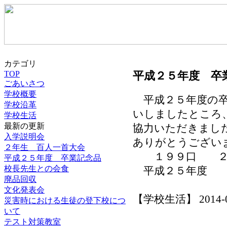
カテゴリ
平成２５年度 卒
TOP
ごあいさつ
学校概要
平成２５年度の卒
学校沿革
いしましたところ
学校生活
最新の更新
協力いただきまし
入学説明会
ありがとうござい
２年生 百人一首大会
１９９口 ２９
平成２５年度 卒業記念品
校長先生との会食
平成２５年度 師
廃品回収
服部
文化発表会
【学校生活】 2014-02-
災害時における生徒の登下校につ
いて
テスト対策教室