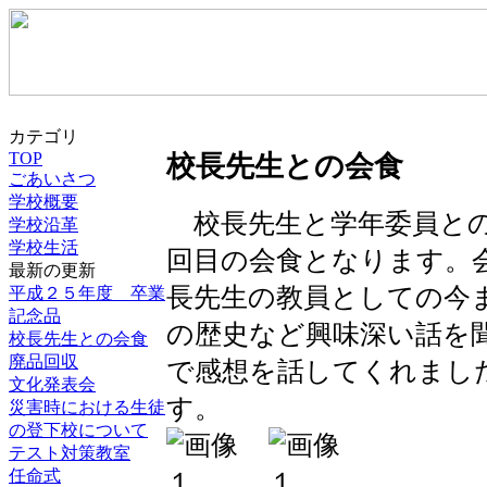
カテゴリ
TOP
校長先生との会食
ごあいさつ
学校概要
校長先生と学年委員との
学校沿革
学校生活
回目の会食となります。
最新の更新
長先生の教員としての今
平成２５年度 卒業
記念品
の歴史など興味深い話を
校長先生との会食
廃品回収
で感想を話してくれまし
文化発表会
す。
災害時における生徒
の登下校について
テスト対策教室
任命式