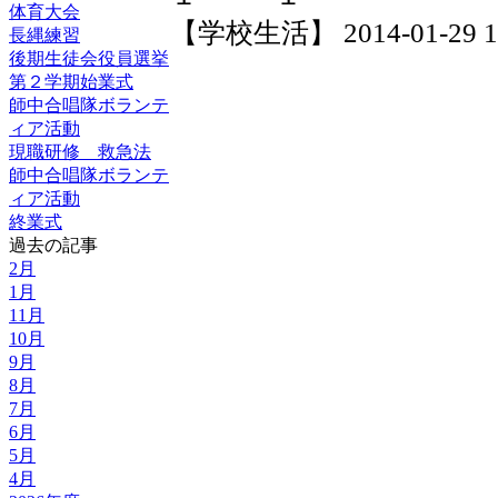
体育大会
【学校生活】 2014-01-29 19
長縄練習
後期生徒会役員選挙
第２学期始業式
師中合唱隊ボランテ
ィア活動
現職研修 救急法
師中合唱隊ボランテ
ィア活動
終業式
過去の記事
2月
1月
11月
10月
9月
8月
7月
6月
5月
4月