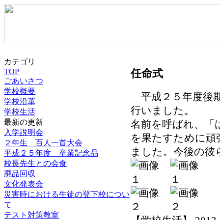
カテゴリ
任命式
TOP
ごあいさつ
学校概要
平成２５年度後期
学校沿革
行いました。
学校生活
最新の更新
名前を呼ばれ、「
入学説明会
を果たすために頑
２年生 百人一首大会
ました。今後の彼
平成２５年度 卒業記念品
校長先生との会食
廃品回収
文化発表会
災害時における生徒の登下校につい
て
テスト対策教室