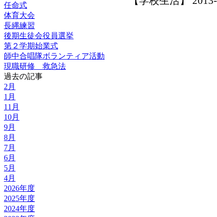
【学校生活】 2013-10-
任命式
体育大会
長縄練習
後期生徒会役員選挙
第２学期始業式
師中合唱隊ボランティア活動
現職研修 救急法
過去の記事
2月
1月
11月
10月
9月
8月
7月
6月
5月
4月
2026年度
2025年度
2024年度