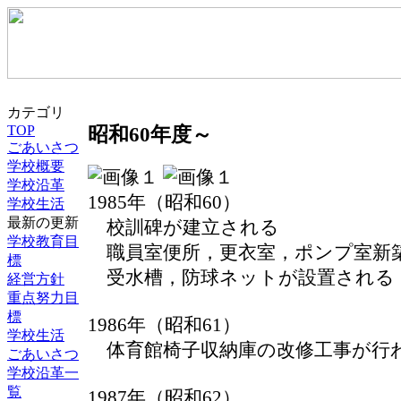
カテゴリ
TOP
昭和60年度～
ごあいさつ
学校概要
学校沿革
1985年（昭和60）
学校生活
最新の更新
校訓碑が建立される
学校教育目
職員室便所，更衣室，ポンプ室新
標
受水槽，防球ネットが設置される
経営方針
重点努力目
標
1986年（昭和61）
学校生活
体育館椅子収納庫の改修工事が行
ごあいさつ
学校沿革一
覧
1987年（昭和62）