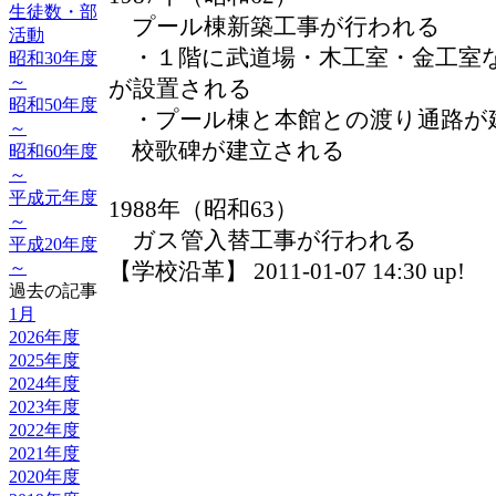
生徒数・部
プール棟新築工事が行われる
活動
・１階に武道場・木工室・金工室
昭和30年度
～
が設置される
昭和50年度
・プール棟と本館との渡り通路が
～
校歌碑が建立される
昭和60年度
～
平成元年度
1988年（昭和63）
～
ガス管入替工事が行われる
平成20年度
～
【学校沿革】 2011-01-07 14:30 up!
過去の記事
1月
2026年度
2025年度
2024年度
2023年度
2022年度
2021年度
2020年度