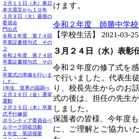
３月１１日（木）東日
けます。
本大震災から１０年
３月９日（火）最後の
委員会
令和２年度 師勝中学校
門出式
【学校生活】 2021-03-25 1
令和２年度 第７４回
卒業証書授与式 その
２
３月２４日（水）表彰
令和２年度 第７４回
卒業証書授与式 その
令和２年度の修了式を
１
卒業式の準備を行いま
で行いました。代表生
した。
り、校長先生からのお
1年生 世界の国調べ
２月２６日（金）選挙
式の後は、担任の先生
運動
しました。
２月２５日（木）卒業
式予行練習
保護者の皆様、今年度
ボランティア委員会ベ
ルマーク回収活動
に、ご理解とご協力い
１年生 英語授業