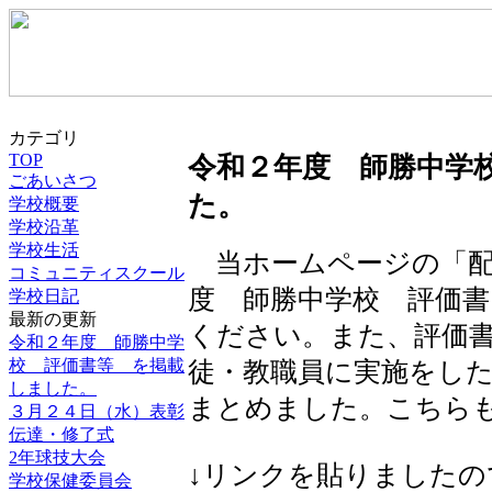
カテゴリ
TOP
令和２年度 師勝中学
ごあいさつ
た。
学校概要
学校沿革
学校生活
当ホームページの「配
コミュニティスクール
度 師勝中学校 評価
学校日記
最新の更新
ください。また、評価
令和２年度 師勝中学
校 評価書等 を掲載
徒・教職員に実施をし
しました。
まとめました。こちら
３月２４日（水）表彰
伝達・修了式
2年球技大会
↓リンクを貼りました
学校保健委員会