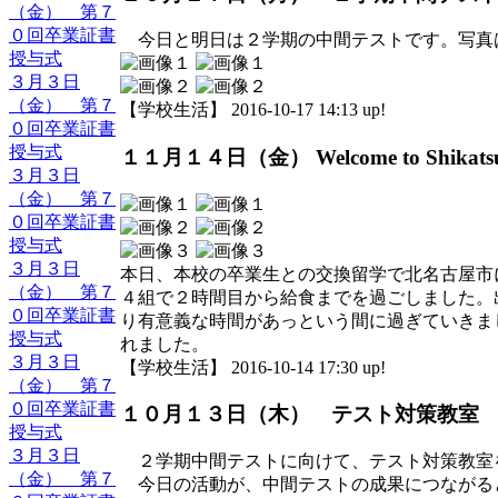
（金） 第７
０回卒業証書
今日と明日は２学期の中間テストです。写真
授与式
３月３日
（金） 第７
【学校生活】 2016-10-17 14:13 up!
０回卒業証書
授与式
１１月１４日（金） Welcome to Shikatsu Ju
３月３日
（金） 第７
０回卒業証書
授与式
３月３日
本日、本校の卒業生との交換留学で北名古屋市
（金） 第７
４組で２時間目から給食までを過ごしました。
０回卒業証書
り有意義な時間があっという間に過ぎていきま
授与式
れました。
３月３日
【学校生活】 2016-10-14 17:30 up!
（金） 第７
０回卒業証書
１０月１３日（木） テスト対策教室
授与式
３月３日
２学期中間テストに向けて、テスト対策教室
（金） 第７
今日の活動が、中間テストの成果につながる