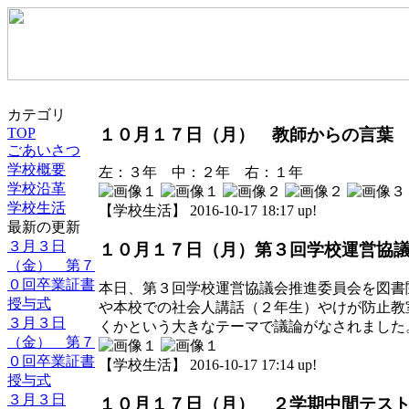
カテゴリ
１０月１７日（月） 教師からの言葉
TOP
ごあいさつ
学校概要
左：３年 中：２年 右：１年
学校沿革
学校生活
【学校生活】 2016-10-17 18:17 up!
最新の更新
３月３日
１０月１７日（月）第３回学校運営協
（金） 第７
０回卒業証書
本日、第３回学校運営協議会推進委員会を図書
授与式
や本校での社会人講話（２年生）やけが防止教
３月３日
くかという大きなテーマで議論がなされました
（金） 第７
０回卒業証書
【学校生活】 2016-10-17 17:14 up!
授与式
３月３日
１０月１７日（月） ２学期中間テス