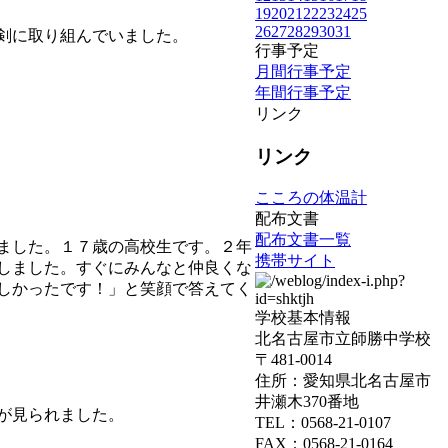
19
20
21
22
23
24
25
26
27
28
29
30
31
剣に取り組んでいました。
行事予定
月間行事予定
年間行事予定
リンク
リンク
こころの体温計
配布文書
配布文書一覧
ました。１７歳の高校生です。２年
携帯サイト
しました。すぐにみんなと仲良くな
しかったです！」と笑顔で答えてく
学校基本情報
北名古屋市立師勝中学校
〒481-0014
住所：愛知県北名古屋市
井瀬木370番地
が見られました。
TEL：0568-21-0107
FAX：0568-21-0164