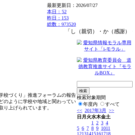
最新更新日：2026/07/27
本日：
52
昨日：153
総数：973520
「し（親切）・か（感謝）・つ
学校づくり」推進フォーラムの報告
検索対象期間
どのように学校や地域と関わってい
年度内
すべて
取り上げられています。
<<
2017年3月
>>
日
月
火
水
木
金
土
1
2
3
4
5
6
7
8
9
10
11
12
13
14
15
16
17
18