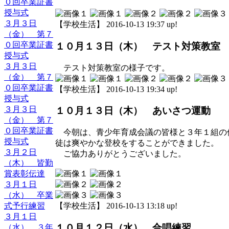
０回卒業証書
授与式
３月３日
【学校生活】 2016-10-13 19:37 up!
（金） 第７
０回卒業証書
１０月１３日（木） テスト対策教室
授与式
３月３日
テスト対策教室の様子です。
（金） 第７
０回卒業証書
【学校生活】 2016-10-13 19:34 up!
授与式
３月３日
１０月１３日（木） あいさつ運動
（金） 第７
０回卒業証書
今朝は、青少年育成会議の皆様と３年１組の
授与式
徒は爽やかな登校をすることができました。
３月２日
ご協力ありがとうございました。
（木） 皆勤
賞表彰伝達
３月１日
（水） 卒業
式予行練習
【学校生活】 2016-10-13 13:18 up!
３月１日
１０月１２日（水） 合唱練習
（水） ３年