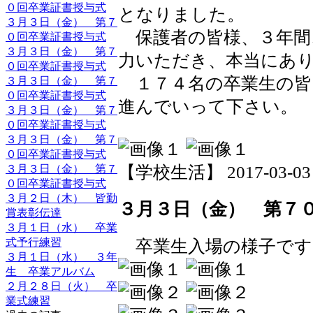
０回卒業証書授与式
となりました。
３月３日（金） 第７
保護者の皆様、３年間
０回卒業証書授与式
３月３日（金） 第７
力いただき、本当にあ
０回卒業証書授与式
１７４名の卒業生の皆
３月３日（金） 第７
０回卒業証書授与式
進んでいって下さい。
３月３日（金） 第７
０回卒業証書授与式
３月３日（金） 第７
０回卒業証書授与式
３月３日（金） 第７
【学校生活】 2017-03-03 1
０回卒業証書授与式
３月２日（木） 皆勤
３月３日（金） 第７
賞表彰伝達
３月１日（水） 卒業
式予行練習
卒業生入場の様子です
３月１日（水） ３年
生 卒業アルバム
２月２８日（火） 卒
業式練習