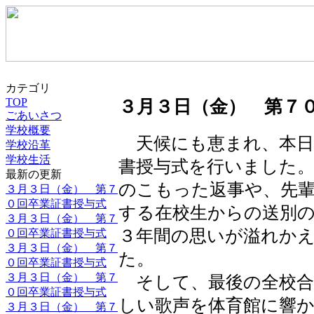
カテゴリ
TOP
３月３日（金） 第７
ごあいさつ
学校概要
天候にも恵まれ、本日
学校沿革
学校生活
書授与式を行いました
最新の更新
のこもった返事や、先
３月３日（金） 第７
０回卒業証書授与式
する在校生からの送別
３月３日（金） 第７
３年間の思いが溢れか
０回卒業証書授与式
３月３日（金） 第７
た。
０回卒業証書授与式
３月３日（金） 第７
そして、最後の全校合
０回卒業証書授与式
しい歌声を体育館に響
３月３日（金） 第７