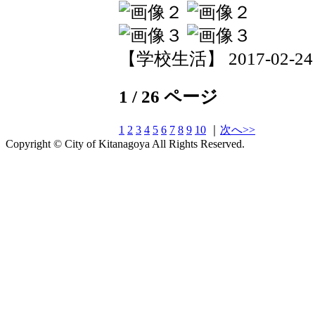
【学校生活】 2017-02-24 1
1 / 26 ページ
1
2
3
4
5
6
7
8
9
10
｜
次へ>>
Copyright © City of Kitanagoya All Rights Reserved.