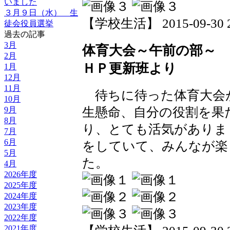
いました
３月９日（水） 生
【学校生活】 2015-09-30 20
徒会役員選挙
過去の記事
3月
体育大会～午前の部～ 
2月
ＨＰ更新班より
1月
12月
11月
待ちに待った体育大会
10月
9月
生懸命、自分の役割を果
8月
り、とても活気がありま
7月
6月
をしていて、みんなが楽
5月
た。
4月
2026年度
2025年度
2024年度
2023年度
2022年度
2021年度