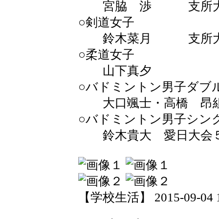
宮脇 渉 支所大会
○剣道女子
鈴木菜月 支所大会
○柔道女子
山下真夕 
○バドミントン男子
大口颯士・高橋 昂
○バドミントン男子シ
鈴木貴大 愛日大会
【学校生活】 2015-09-04 18