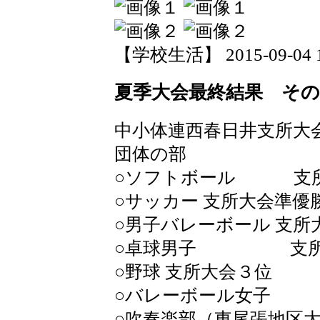
【学校生活】 2015-09-04 18
夏季大会最終結果 その
中小体連西春日井支所大
団体の部
○ソフトボール 支所
○サッカー 支所大会準優
○男子バレーボール 支所
○卓球男子 支所大
○野球 支所大会３位
○バレーボール女子
○吹奏楽部（東尾張地区