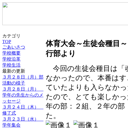
カテゴリ
TOP
体育大会～生徒会種目～
ごあいさつ
行部より
学校概要
学校沿革
学校生活
今回の生徒会種目は「
最新の更新
なかったので、本番はす
３月２８日（月）部
活動の様子
ていたよりも入らなかっ
３月２８日（月）
学年の先生からのメ
たので、とても楽しかっ
ッセージ
年の部：２組、２年の部
３月２４日（木）
修了式
た。
３月２３日（水）
学年集会