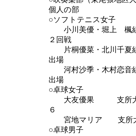
個人の部
○ソフトテニス女子
小川美優・堀上 楓組
２回戦
片桐優菜・北川千夏組
出場
河村沙季・木村恋音組
出場
○卓球女子
大友優果 支所大会
６
宮地マリア 支所大
○卓球男子