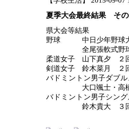
【学校生活】 2015-09-07 15
夏季大会最終結果 その
県大会等結果
野球 中日少年野球
全尾張軟式野球大
柔道女子 山下真夕 ２
剣道女子 鈴木菜月 ２
バドミントン男子ダ
大口颯士・高橋 
バドミントン男子シン
鈴木貴大 ３回