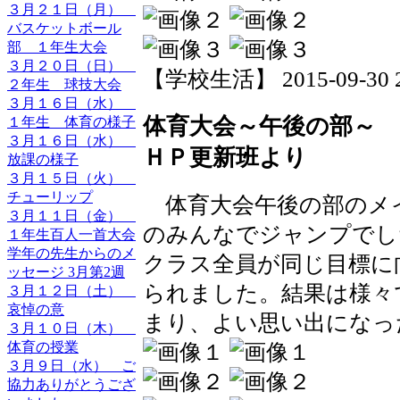
３月２１日（月）
バスケットボール
部 １年生大会
３月２０日（日）
【学校生活】 2015-09-30 20
２年生 球技大会
３月１６日（水）
体育大会～午後の部～ 
１年生 体育の様子
３月１６日（水）
ＨＰ更新班より
放課の様子
３月１５日（火）
チューリップ
体育大会午後の部のメ
３月１１日（金）
のみんなでジャンプでし
１年生百人一首大会
学年の先生からのメ
クラス全員が同じ目標に
ッセージ 3月第2週
られました。結果は様々
３月１２日（土）
哀悼の意
まり、よい思い出になっ
３月１０日（木）
体育の授業
３月９日（水） ご
協力ありがとうござ