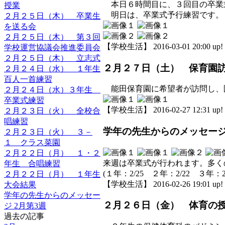
本日６時間目に、３回目の卒業
授業
明日は、卒業式予行練習です。
２月２５日（木） 卒業生
を送る会
２月２５日（木） 第３回
【学校生活】 2016-03-01 20:00 up!
学校運営協議会推進委員会
２月２５日（木） 立志式
２月２７日（土） 保育園
２月２４日（水） １年生
百人一首練習
能田保育園に希望者が訪問し、
２月２４日（水）３年生
卒業式練習
【学校生活】 2016-02-27 12:31 up!
２月２３日（火） 全校合
唱練習
学年の先生からのメッセージ 
２月２３日（火） ３－
１ クラス菜園
２月２２日（月） １・２
来週は卒業式が行われます。多く
年生 合唱練習
(１年：2/25 ２年：2/22 ３年：2
２月２２日（月） １年生
【学校生活】 2016-02-26 19:01 up!
大会結果
学年の先生からのメッセー
２月２６日（金） 体育の
ジ 2月第3週
過去の記事