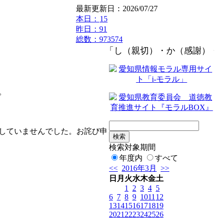
最新更新日：2026/07/27
本日：
15
昨日：91
総数：973574
「し（親切）・か（感謝）・つ
。
していませんでした。お詫び申
検索対象期間
年度内
すべて
<<
2016年3月
>>
日
月
火
水
木
金
土
1
2
3
4
5
6
7
8
9
10
11
12
13
14
15
16
17
18
19
20
21
22
23
24
25
26