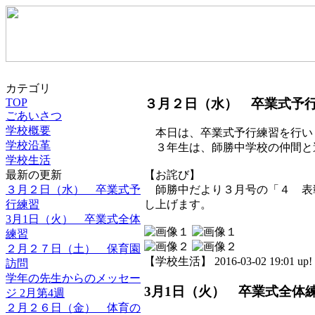
カテゴリ
３月２日（水） 卒業式予
TOP
ごあいさつ
学校概要
本日は、卒業式予行練習を行い
学校沿革
３年生は、師勝中学校の仲間と
学校生活
最新の更新
【お詫び】
３月２日（水） 卒業式予
師勝中だより３月号の「４ 表
行練習
し上げます。
3月1日（火） 卒業式全体
練習
２月２７日（土） 保育園
【学校生活】 2016-03-02 19:01 up!
訪問
学年の先生からのメッセー
3月1日（火） 卒業式全体
ジ 2月第4週
２月２６日（金） 体育の