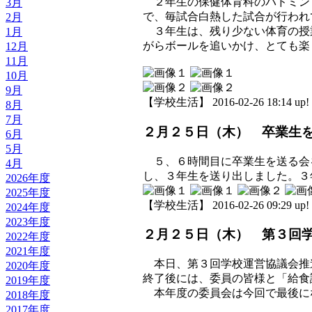
２年生の保健体育科のバドミン
3月
で、毎試合白熱した試合が行われ
2月
３年生は、残り少ない体育の授
1月
がらボールを追いかけ、とても楽
12月
11月
10月
9月
【学校生活】 2016-02-26 18:14 up!
8月
7月
２月２５日（木） 卒業生
6月
5月
５、６時間目に卒業生を送る会
4月
し、３年生を送り出しました。３
2026年度
2025年度
【学校生活】 2016-02-26 09:29 up!
2024年度
2023年度
２月２５日（木） 第３回
2022年度
2021年度
本日、第３回学校運営協議会推
2020年度
終了後には、委員の皆様と「給食
2019年度
本年度の委員会は今回で最後に
2018年度
2017年度