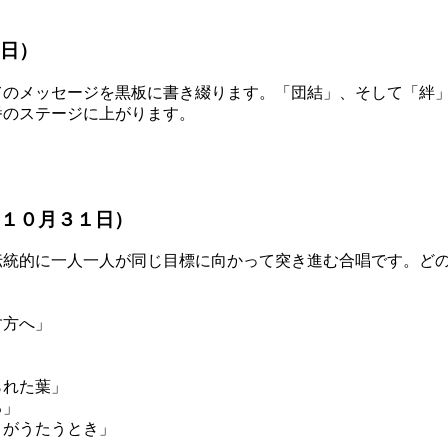
日）
のメッセージを黒板に書き綴ります。「団結」、そして「絆」
番のステージに上がります。
（１０月３１日）
統的に一人一人が同じ目標に向かって突き進む合唱です。どの
す方へ」
」
れた葉」
る」
うたうとき」