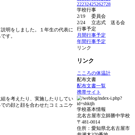
22
23
24
25
26
27
28
学校行事
2/19
委員会
2/24
立志式 送る会
行事予定
説明をしました。１年生の代表に
月間行事予定
みです。
年間行事予定
リンク
リンク
こころの体温計
配布文書
配布文書一覧
携帯サイト
組を考えたり、実施したりしてい
界での顔と顔を合わせたコミュニケ
学校基本情報
北名古屋市立師勝中学校
〒481-0014
住所：愛知県北名古屋市
井瀬木370番地