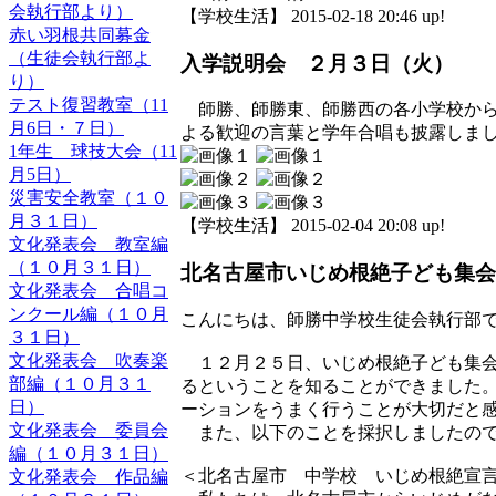
会執行部より）
【学校生活】 2015-02-18 20:46 up!
赤い羽根共同募金
（生徒会執行部よ
入学説明会 ２月３日（火）
り）
テスト復習教室（11
師勝、師勝東、師勝西の各小学校から
月6日・７日）
よる歓迎の言葉と学年合唱も披露しま
1年生 球技大会（11
月5日）
災害安全教室（１０
月３１日）
【学校生活】 2015-02-04 20:08 up!
文化発表会 教室編
（１０月３１日）
北名古屋市いじめ根絶子ども集会
文化発表会 合唱コ
ンクール編（１０月
こんにちは、師勝中学校生徒会執行部
３１日）
文化発表会 吹奏楽
１２月２５日、いじめ根絶子ども集会
部編（１０月３１
るということを知ることができました
日）
ーションをうまく行うことが大切だと
文化発表会 委員会
また、以下のことを採択しましたので
編（１０月３１日）
＜北名古屋市 中学校 いじめ根絶宣
文化発表会 作品編