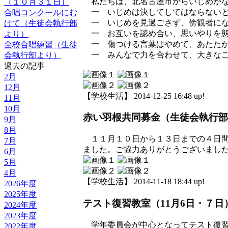
私たちは、北名古屋市からいじめがな
（１０月３１日）
一 いじめは決してしてはならないと
合唱コンクールにむ
一 いじめを見過ごさず、傍観者にな
けて（生徒会執行部
一 お互いを認め合い、思いやりを態
より）
一 傷つける言葉はやめて、あたたか
全校合唱練習（生徒
一 みんなで力を合わせて、大きなこ
会執行部より）
過去の記事
2月
12月
【学校生活】 2014-12-25 16:48 up!
11月
10月
赤い羽根共同募金（生徒会執行部
9月
8月
１１月１０日から１３日までの４日間
7月
ました。ご協力ありがとうございまし
6月
5月
4月
【学校生活】 2014-11-18 18:44 up!
2026年度
2025年度
テスト復習教室（11月6日・７日
2024年度
2023年度
学年委員会が中心となってテスト復習
2022年度