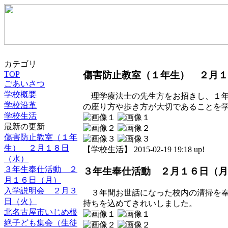
カテゴリ
傷害防止教室（１年生） ２月１
TOP
ごあいさつ
学校概要
理学療法士の先生方をお招きし、１年
学校沿革
の座り方や歩き方が大切であることを
学校生活
最新の更新
傷害防止教室（１年
生） ２月１８日
【学校生活】 2015-02-19 19:18 up!
（水）
３年生奉仕活動 ２
３年生奉仕活動 ２月１６日（月
月１６日（月）
入学説明会 ２月３
３年間お世話になった校内の清掃を奉
日（火）
持ちを込めてきれいしました。
北名古屋市いじめ根
絶子ども集会（生徒