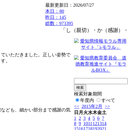
最新更新日：2026/07/27
本日：
80
昨日：145
総数：973395
「し（親切）・か（感謝）・つ（
ていただきました。正しい姿勢で
ます。
検索対象期間
年度内
すべて
<<
2015年2月
>>
なども、細かい部分まで感謝の気
日
月
火
水
木
金
土
1
2
3
4
5
6
7
8
9
10
11
12
13
14
15
16
17
18
19
20
21