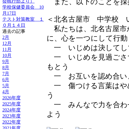
また、以下のことを採
会執行部より）
学校保健委員会 10
月17日
＜北名古屋市 中学校 
テスト対策教室 １
０月１４日
私たちは、北名古屋市
過去の記事
に、心を一つにして行動
2月
12月
一 いじめは決してし
11月
10月
一 いじめを見過ごさ
9月
もとう
8月
7月
一 お互いを認め合い
6月
一 傷つける言葉はや
5月
4月
う
2026年度
一 みんなで力を合わ
2025年度
2024年度
よう
2023年度
2022年度
2021年度