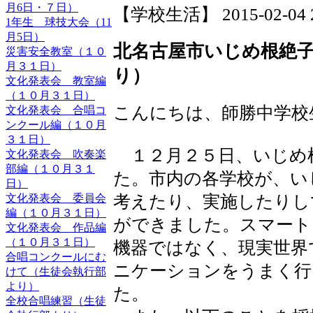
月6日・７日）
【学校生活】 2015-02-04 20
1年生 球技大会（11
月5日）
北名古屋市いじめ根絶
災害安全教室（１０
月３１日）
り）
文化発表会 教室編
（１０月３１日）
こんにちは、師勝中学校
文化発表会 合唱コ
ンクール編（１０月
３１日）
１２月２５日、いじめ
文化発表会 吹奏楽
部編（１０月３１
た。市内の各学校が、い
日）
考えたり、実施したりし
文化発表会 委員会
編（１０月３１日）
ができました。スマート
文化発表会 作品編
（１０月３１日）
機器ではなく、現実世界
合唱コンクールにむ
ニケーションをうまく行
けて（生徒会執行部
より）
た。
全校合唱練習（生徒