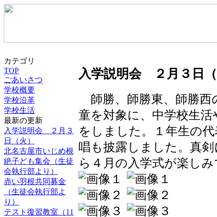
カテゴリ
TOP
入学説明会 ２月３日（
ごあいさつ
学校概要
師勝、師勝東、師勝西
学校沿革
学校生活
童を対象に、中学校生活
最新の更新
をしました。１年生の代
入学説明会 ２月３
日（火）
唱も披露しました。真剣
北名古屋市いじめ根
ら４月の入学式が楽しみ
絶子ども集会（生徒
会執行部より）
赤い羽根共同募金
（生徒会執行部よ
り）
テスト復習教室（11