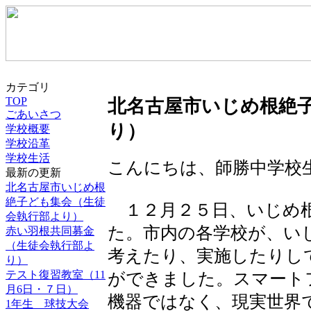
カテゴリ
TOP
北名古屋市いじめ根絶
ごあいさつ
り）
学校概要
学校沿革
学校生活
こんにちは、師勝中学校
最新の更新
北名古屋市いじめ根
絶子ども集会（生徒
１２月２５日、いじめ根
会執行部より）
た。市内の各学校が、い
赤い羽根共同募金
（生徒会執行部よ
考えたり、実施したりし
り）
テスト復習教室（11
ができました。スマート
月6日・７日）
機器ではなく、現実世界
1年生 球技大会