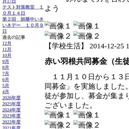
月17日
よう
テスト対策教室 １
０月１４日
第２回 師勝中いき
いきデー １０月９
日
過去の記事
12月
【学校生活】 2014-12-25 16
11月
10月
赤い羽根共同募金（生
9月
8月
7月
１１月１０日から１３日
6月
同募金」を実施しました
5月
4月
徒が参加し、募金が集ま
2026年度
ございました。
2025年度
2024年度
2023年度
2022年度
2021年度