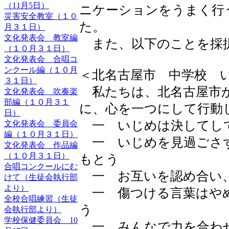
（11月5日）
ニケーションをうまく行
災害安全教室（１０
た。
月３１日）
文化発表会 教室編
また、以下のことを採
（１０月３１日）
文化発表会 合唱コ
ンクール編（１０月
＜北名古屋市 中学校 
３１日）
私たちは、北名古屋市
文化発表会 吹奏楽
部編（１０月３１
に、心を一つにして行動
日）
一 いじめは決してし
文化発表会 委員会
編（１０月３１日）
一 いじめを見過ごさ
文化発表会 作品編
（１０月３１日）
もとう
合唱コンクールにむ
一 お互いを認め合い
けて（生徒会執行部
より）
一 傷つける言葉はや
全校合唱練習（生徒
う
会執行部より）
学校保健委員会 10
一 みんなで力を合わ