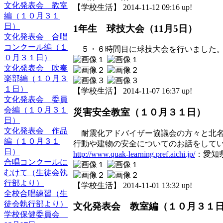
文化発表会 教室
【学校生活】 2014-11-12 09:16 up!
編（１０月３１
日）
1年生 球技大会（11月5日）
文化発表会 合唱
コンクール編（１
５・６時間目に球技大会を行いました。
０月３１日）
文化発表会 吹奏
楽部編（１０月３
１日）
【学校生活】 2014-11-07 16:37 up!
文化発表会 委員
会編（１０月３１
災害安全教室（１０月３１日）
日）
文化発表会 作品
耐震化アドバイザー協議会の方々と北名
編（１０月３１
行動や建物の安全についてのお話をして
日）
http://www.quak-learning.pref.aichi.jp/
：愛知
合唱コンクールに
むけて（生徒会執
行部より）
【学校生活】 2014-11-01 13:32 up!
全校合唱練習（生
徒会執行部より）
文化発表会 教室編（１０月３１
学校保健委員会