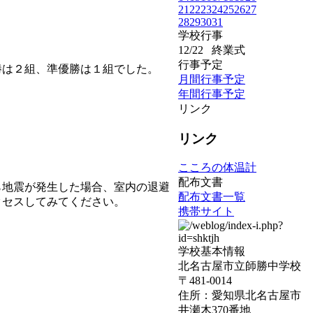
21
22
23
24
25
26
27
28
29
30
31
学校行事
12/22
終業式
行事予定
は２組、準優勝は１組でした。
月間行事予定
年間行事予定
リンク
リンク
こころの体温計
配布文書
地震が発生した場合、室内の退避
配布文書一覧
クセスしてみてください。
携帯サイト
学校基本情報
北名古屋市立師勝中学校
〒481-0014
住所：愛知県北名古屋市
井瀬木370番地