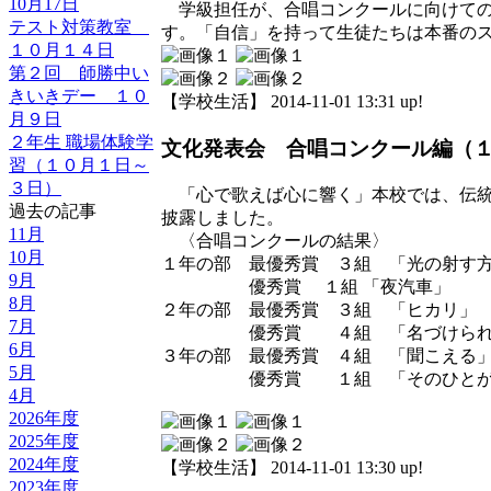
10月17日
学級担任が、合唱コンクールに向けての
テスト対策教室
す。「自信」を持って生徒たちは本番の
１０月１４日
第２回 師勝中い
きいきデー １０
【学校生活】 2014-11-01 13:31 up!
月９日
２年生 職場体験学
文化発表会 合唱コンクール編（
習（１０月１日～
３日）
「心で歌えば心に響く」本校では、伝統
過去の記事
披露しました。
11月
〈合唱コンクールの結果〉
10月
１年の部 最優秀賞 ３組 「光の射す
9月
優秀賞 １組 「夜汽車」
8月
２年の部 最優秀賞 ３組 「ヒカリ」
7月
優秀賞 ４組 「名づけられ
6月
３年の部 最優秀賞 ４組 「聞こえる
5月
優秀賞 １組 「そのひとがう
4月
2026年度
2025年度
2024年度
【学校生活】 2014-11-01 13:30 up!
2023年度