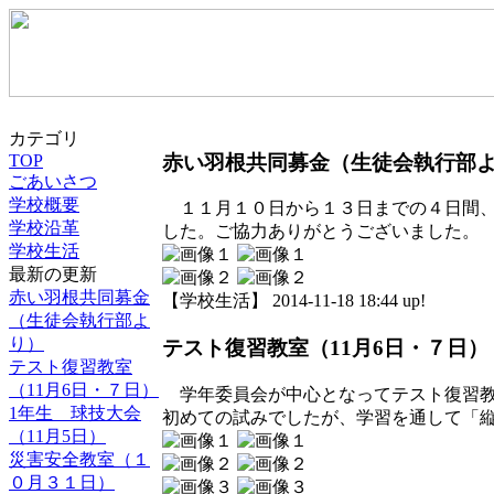
カテゴリ
赤い羽根共同募金（生徒会執行部
TOP
ごあいさつ
学校概要
１１月１０日から１３日までの４日間、
学校沿革
した。ご協力ありがとうございました。
学校生活
最新の更新
赤い羽根共同募金
【学校生活】 2014-11-18 18:44 up!
（生徒会執行部よ
り）
テスト復習教室（11月6日・７日）
テスト復習教室
（11月6日・７日）
学年委員会が中心となってテスト復習教
1年生 球技大会
初めての試みでしたが、学習を通して「
（11月5日）
災害安全教室（１
０月３１日）