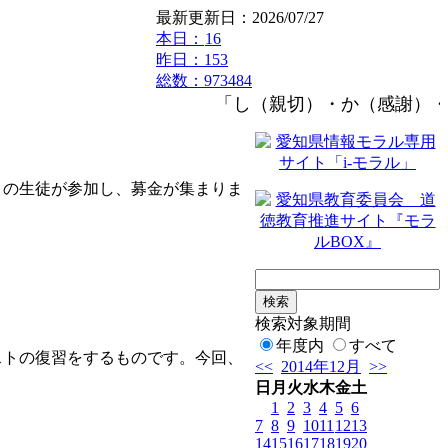
最新更新日：2026/07/27
本日：
16
昨日：153
総数：973484
「し（親切）・か（感謝）・つ
の生徒が参加し、募金が集まりま
検索対象期間
年度内
すべて
トの復習をするものです。今回、
<<
2014年12月
>>
日
月
火
水
木
金
土
1
2
3
4
5
6
7
8
9
10
11
12
13
14
15
16
17
18
19
20