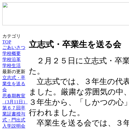
カテゴリ
TOP
立志式・卒業生を送る会
ごあいさつ
学校概要
２月２５日に立志式・卒業
学校沿革
学校生活
た。
最新の更新
立志式・卒
立志式では、３年生の代表
業生を送る
会
ました。厳粛な雰囲気の中
思春期教室
３年生から、「しかつの心
（3月11日）
第６７回卒
行われました。
業証書授与
式・門出式
卒業生を送る会では、３年
入学説明会