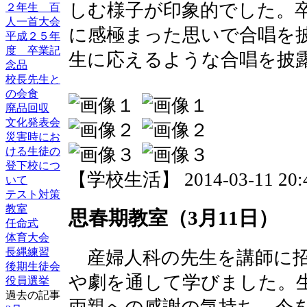
しむ様子が印象的でした。
２年生 百
人一首大会
に感極まった思いで合唱を
平成２５年
度 卒業記
生に応えるような合唱を披
念品
校長先生と
の会食
廃品回収
文化発表会
災害時にお
ける生徒の
登下校につ
【学校生活】 2014-03-11 20:4
いて
テスト対策
教室
思春期教室（3月11日）
任命式
体育大会
長縄練習
産婦人科の先生を講師に招
後期生徒会
や劇を通して学びました。
役員選挙
過去の記事
両親への感謝の気持ち、今