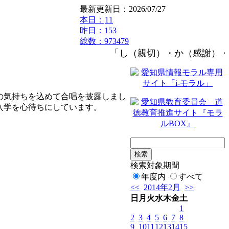
最新更新日：2026/07/27
本日：
11
昨日：153
総数：973479
「し（親切）・か（感謝）・つ
の気持ちを込めて合唱を披露しまし
入学を心待ちにしています。
検索対象期間
年度内
すべて
<<
2014年2月
>>
日
月
火
水
木
金
土
1
2
3
4
5
6
7
8
9
10
11
12
13
14
15