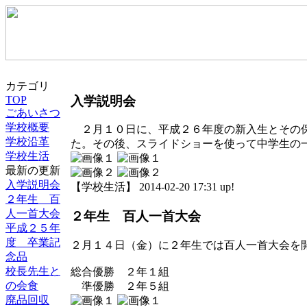
カテゴリ
入学説明会
TOP
ごあいさつ
学校概要
２月１０日に、平成２６年度の新入生とその保
学校沿革
た。その後、スライドショーを使って中学生の
学校生活
最新の更新
入学説明会
【学校生活】 2014-02-20 17:31 up!
２年生 百
人一首大会
２年生 百人一首大会
平成２５年
度 卒業記
２月１４日（金）に２年生では百人一首大会を
念品
校長先生と
総合優勝 ２年１組
の会食
準優勝 ２年５組
廃品回収