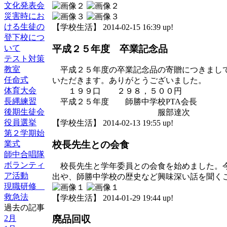
文化発表会
災害時にお
ける生徒の
【学校生活】 2014-02-15 16:39 up!
登下校につ
平成２５年度 卒業記念品
いて
テスト対策
教室
平成２５年度の卒業記念品の寄贈につきまして
任命式
いただきます。ありがとうございました。
体育大会
１９９口 ２９８，５００円
長縄練習
平成２５年度 師勝中学校PTA会長
後期生徒会
服部達次
役員選挙
【学校生活】 2014-02-13 19:55 up!
第２学期始
業式
校長先生との会食
師中合唱隊
ボランティ
校長先生と学年委員との会食を始めました。今
ア活動
出や、師勝中学校の歴史など興味深い話を聞く
現職研修
救急法
【学校生活】 2014-01-29 19:44 up!
過去の記事
2月
廃品回収