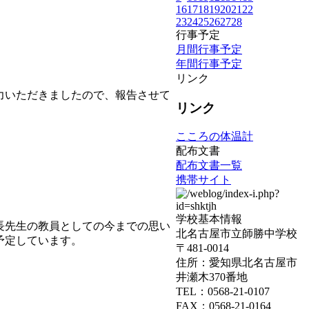
16
17
18
19
20
21
22
23
24
25
26
27
28
行事予定
月間行事予定
年間行事予定
リンク
力いただきましたので、報告させて
リンク
こころの体温計
配布文書
配布文書一覧
携帯サイト
学校基本情報
長先生の教員としての今までの思い
北名古屋市立師勝中学校
予定しています。
〒481-0014
住所：愛知県北名古屋市
井瀬木370番地
TEL：0568-21-0107
FAX：0568-21-0164