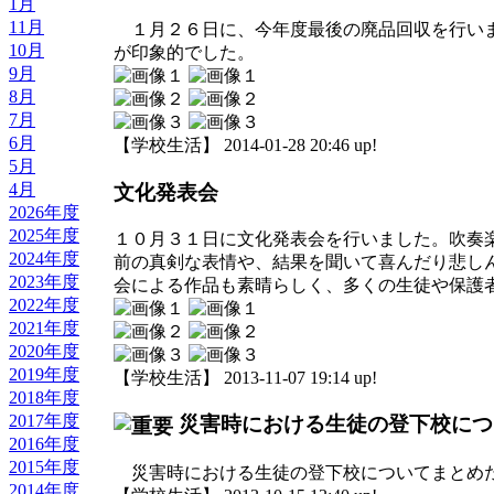
1月
11月
１月２６日に、今年度最後の廃品回収を行いま
10月
が印象的でした。
9月
8月
7月
6月
【学校生活】 2014-01-28 20:46 up!
5月
4月
文化発表会
2026年度
2025年度
１０月３１日に文化発表会を行いました。吹奏
2024年度
前の真剣な表情や、結果を聞いて喜んだり悲し
2023年度
会による作品も素晴らしく、多くの生徒や保護
2022年度
2021年度
2020年度
2019年度
【学校生活】 2013-11-07 19:14 up!
2018年度
2017年度
災害時における生徒の登下校につ
2016年度
2015年度
災害時における生徒の登下校についてまとめた
2014年度