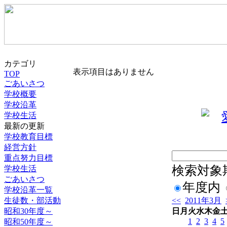
カテゴリ
表示項目はありません
TOP
ごあいさつ
学校概要
学校沿革
学校生活
最新の更新
学校教育目標
経営方針
重点努力目標
検索対象
学校生活
ごあいさつ
年度内
学校沿革一覧
生徒数・部活動
<<
2011年3月
昭和30年度～
日
月
火
水
木
金
1
2
3
4
5
昭和50年度～